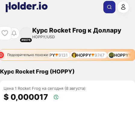
Курс Rocket Frog к Доллару
HOPPY/USD
#9076
HOPPY
7883
HOPPY
9131
HOPPY
9747
HOPPY
11
Подозрительно похожи
Курс Rocket Frog (HOPPY)
Цена 1 Rocket Frog на сегодня (8 августа)
$ 0,000017