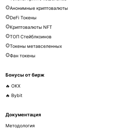
Анонимные криптовалюты
DeFi Токены
Криптовалюты NFT
ТОП Стейблкоинов
Токены метавселенных
Фан токены
Бонусы от бирж
🔥 OKX
🔥 Bybit
Документация
Методология