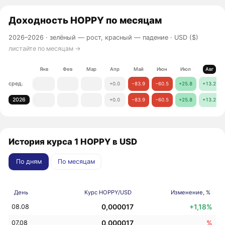
Доходность
HOPPY
по месяцам
2026–2026 ·
зелёный — рост, красный — падение
· USD ($)
листайте по месяцам →
Янв
Фев
Мар
Апр
Май
Июн
Июл
Авг
сред.
+0.0
−83.9
−60.5
+25.8
+13.2
2026
+0.0
−83.9
−60.5
+25.8
+13.2
История курса 1 HOPPY в USD
По дням
По месяцам
День
Курс HOPPY/USD
Изменение, %
0,000017
+1,18%
08.08
0,000017
%
07.08