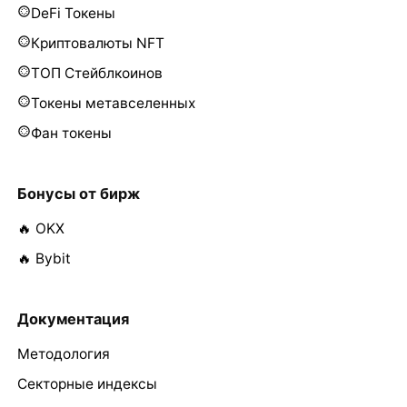
DeFi Токены
Криптовалюты NFT
ТОП Стейблкоинов
Токены метавселенных
Фан токены
Бонусы от бирж
🔥 OKX
🔥 Bybit
Документация
Методология
Секторные индексы