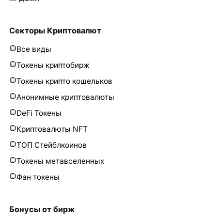
Секторы Криптовалют
Все виды
Токены криптобирж
Токены крипто кошельков
Анонимные криптовалюты
DeFi Токены
Криптовалюты NFT
ТОП Стейблкоинов
Токены метавселенных
Фан токены
Бонусы от бирж