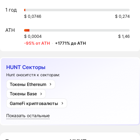
1 год
$ 0,0746
$ 0,274
ATH
$ 0,0004
$ 1,46
-95% от ATH
·
+1771% до ATH
HUNT Секторы
Hunt оноситстя к секторам:
Токены Ethereum
Токены Base
GameFi криптовалюты
Показать остальные