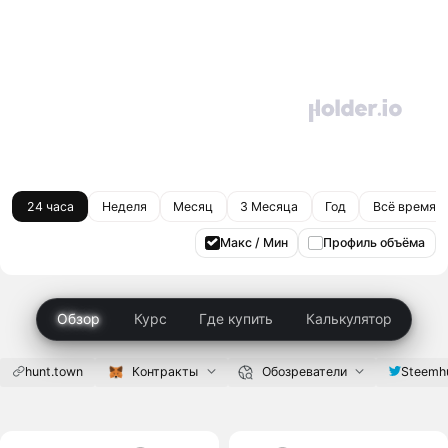
24 часа
Неделя
Месяц
3 Месяца
Год
Всё время
Макс / Мин
Профиль объёма
Обзор
Курс
Где купить
Калькулятор
hunt.town
Контракты
Обозреватели
Steemh