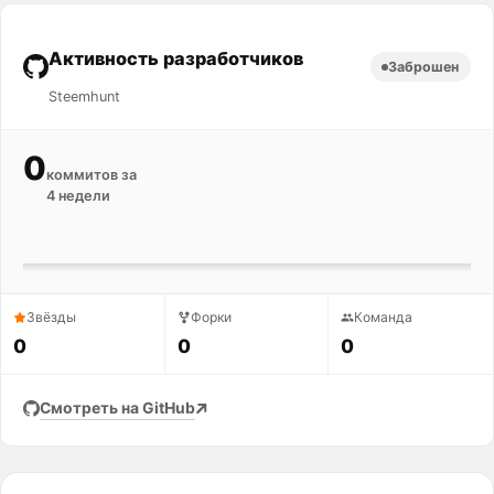
Активность разработчиков
Заброшен
Steemhunt
0
коммитов за
4 недели
Звёзды
Форки
Команда
0
0
0
Смотреть на GitHub