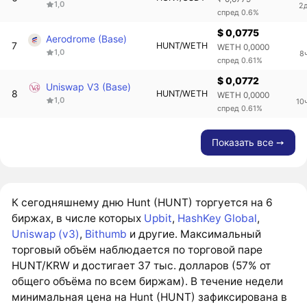
1,0
2д
спред 0.6%
$ 0,0775
Aerodrome (Base)
7
HUNT/WETH
WETH 0,0000
1,0
8
спред 0.61%
$ 0,0772
Uniswap V3 (Base)
8
HUNT/WETH
WETH 0,0000
1,0
10
спред 0.61%
Показать все ➙
К сегодняшнему дню Hunt (HUNT) торгуется на 6
биржах, в числе которых
Upbit
,
HashKey Global
,
Uniswap (v3)
,
Bithumb
и другие. Максимальный
торговый объём наблюдается по торговой паре
HUNT/KRW и достигает 37 тыс. долларов (57% от
общего объёма по всем биржам). В течение недели
минимальная цена на Hunt (HUNT) зафиксирована в