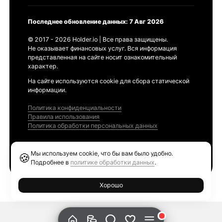
Последнее обновление данных: 7 Авг 2026
© 2017 - 2026 Holder.io | Все права защищены.
Не оказывает финансовых услуг. Вся информация
представленная на сайте носит ознакомительный
характер.
На сайте используются cookie для сбора статической
информации.
Политика конфиденциальности
Правила использования
Политика обработки персональных данных
Продукты
Мы используем cookie, что бы вам было удобно.
🍪
Ethereum GAS Tracker
Подробнее в
политике обработки данных
.
Хорошо