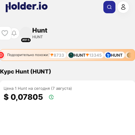
Hunt
HUNT
#915
HUNT
8733
HUNT
13345
HUNT
H
Подозрительно похожи
Курс Hunt (HUNT)
Цена 1 Hunt на сегодня (7 августа)
$ 0,07805