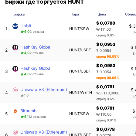
Биржи где торгуется HUNT
Биржа
Пара
Цена
Объем
$ 0,0788
Upbit
$ 3
1
HUNT/KRW
₩ 111,00
4,0
3 отзыва
3
спред 0.9%
$ 0,0953
HashKey Global
$ 
2
HUNT/USDT
₮ 0,0954
4,0
2 отзыва
8
спред 99.95%
$ 0,0953
HashKey Global
$ 
3
HUNT/USDT
₮ 0,0954
4,0
2 отзыва
8
спред 99.95%
$ 0,0781
Uniswap V3 (Ethereum)
$ 
4
HUNT/WETH
WETH 0,0000
1,0
2д
спред 0.6%
$ 0,0781
Bithumb
$
5
HUNT/KRW
₩ 110,00
4,1
12 отзывов
2
спред 0.91%
$ 0,0778
Uniswap V3 (Ethereum)
6
HUNT/USDT
₮ 0,0779