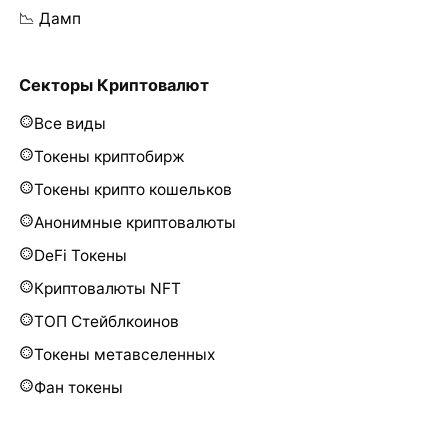
📉 Дамп
Секторы Криптовалют
Все виды
Токены криптобирж
Токены крипто кошельков
Анонимные криптовалюты
DeFi Токены
Криптовалюты NFT
ТОП Стейблкоинов
Токены метавселенных
Фан токены