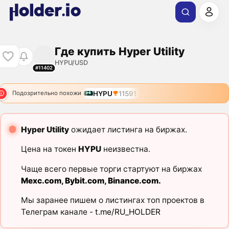
Где купить Hyper Utility
HYPU/USD
#11402
HYPU
11591
Подозрительно похожи
Hyper Utility
ожидает листинга на биржах.
Цена на токен
HYPU
неизвестна.
Чаще всего первые торги стартуют на биржах
Mexc.com
,
Bybit.com
,
Binance.com
.
Мы заранее пишем о листингах топ проектов в
Телеграм канале -
t.me/RU_HOLDER