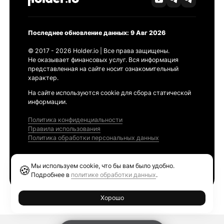
Последнее обновление данных: 9 Авг 2026
© 2017 - 2026 Holder.io | Все права защищены.
Не оказывает финансовых услуг. Вся информация
представленная на сайте носит ознакомительный
характер.
На сайте используются cookie для сбора статической
информации.
Политика конфиденциальности
Правила использования
Политика обработки персональных данных
Продукты
Мы используем cookie, что бы вам было удобно.
🍪
Ethereum GAS Tracker
Подробнее в
политике обработки данных
.
Хорошо