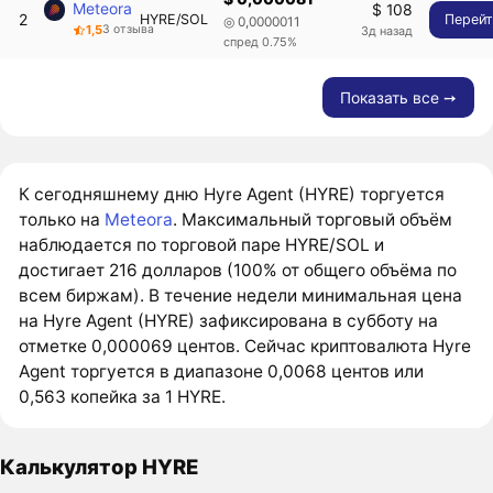
Meteora
$ 108
2
HYRE/SOL
Перей
◎ 0,0000011
1,5
3 отзыва
3д назад
спред 0.75%
Показать все ➙
К сегодняшнему дню Hyre Agent (HYRE) торгуется
только на
Meteora
. Максимальный торговый объём
наблюдается по торговой паре HYRE/SOL и
достигает 216 долларов (100% от общего объёма по
всем биржам). В течение недели минимальная цена
на Hyre Agent (HYRE) зафиксирована в субботу на
отметке 0,000069 центов. Сейчас криптовалюта Hyre
Agent торгуется в диапазоне 0,0068 центов или
0,563 копейка за 1 HYRE.
Калькулятор HYRE