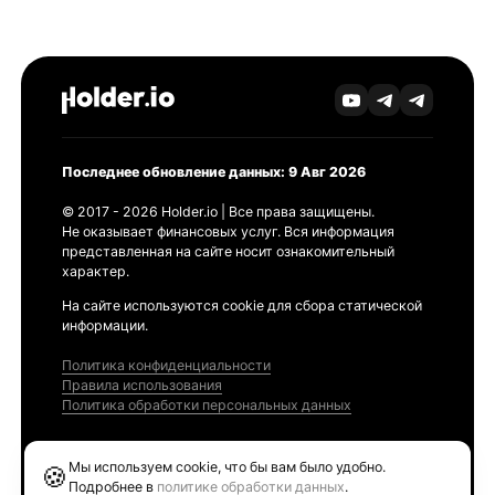
Последнее обновление данных: 9 Авг 2026
© 2017 - 2026 Holder.io | Все права защищены.
Не оказывает финансовых услуг. Вся информация
представленная на сайте носит ознакомительный
характер.
На сайте используются cookie для сбора статической
информации.
Политика конфиденциальности
Правила использования
Политика обработки персональных данных
Продукты
Мы используем cookie, что бы вам было удобно.
🍪
Ethereum GAS Tracker
Подробнее в
политике обработки данных
.