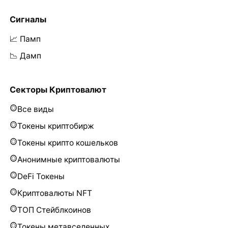
Сигналы
📈 Памп
📉 Дамп
Секторы Криптовалют
Все виды
Токены криптобирж
Токены крипто кошельков
Анонимные криптовалюты
DeFi Токены
Криптовалюты NFT
ТОП Стейблкоинов
Токены метавселенных