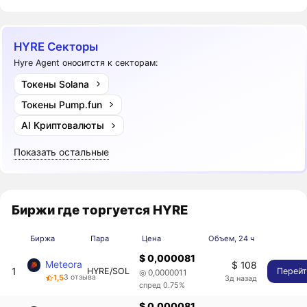
HYRE Секторы
Hyre Agent оноситстя к секторам:
Токены Solana
Токены Pump.fun
AI Криптовалюты
Показать остальные
Биржи где торгуется HYRE
Биржа
Пара
Цена
Объем, 24 ч
$ 0,000081
Meteora
$ 108
1
HYRE/SOL
Перей
◎ 0,0000011
1,5
3 отзыва
3д назад
спред 0.75%
$ 0,000081