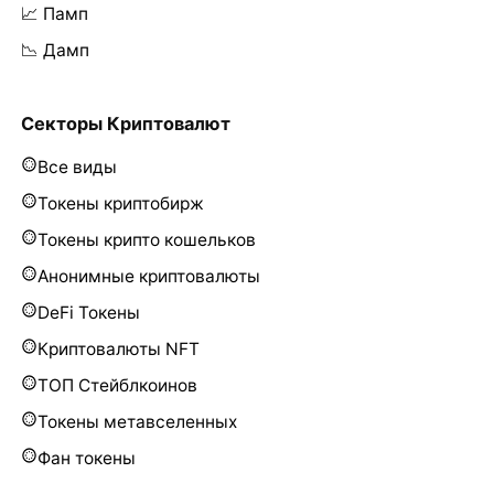
📈 Памп
📉 Дамп
Секторы Криптовалют
Все виды
Токены криптобирж
Токены крипто кошельков
Анонимные криптовалюты
DeFi Токены
Криптовалюты NFT
ТОП Стейблкоинов
Токены метавселенных
Фан токены