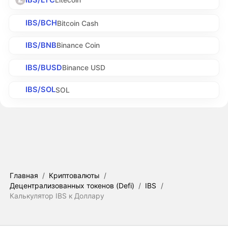
IBS/BCH
Bitcoin Cash
IBS/BNB
Binance Coin
IBS/BUSD
Binance USD
IBS/SOL
SOL
Главная
/
Криптовалюты
/
Децентрализованных токенов (Defi)
/
IBS
/
Калькулятор IBS к Доллару