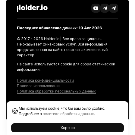
Последнее обновление данных: 10 Авг 2026
© 2017 - 2026 Holder.io | Все права защищены.
Не оказывает финансовых услуг. Вся информация
представленная на сайте носит ознакомительный
характер.
На сайте используются cookie для сбора статической
информации.
Политика конфиденциальности
Правила использования
Политика обработки персональных данных
Продукты
Мы используем cookie, что бы вам было удобно.
🍪
Ethereum GAS Tracker
Подробнее в
политике обработки данных
.
Хорошо