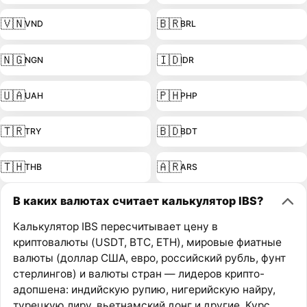
🇻🇳
🇧🇷
VND
BRL
🇳🇬
🇮🇩
NGN
IDR
🇺🇦
🇵🇭
UAH
PHP
🇹🇷
🇧🇩
TRY
BDT
🇹🇭
🇦🇷
THB
ARS
В каких валютах считает калькулятор IBS?
Калькулятор IBS пересчитывает цену в
криптовалюты (USDT, BTC, ETH), мировые фиатные
валюты (доллар США, евро, российский рубль, фунт
стерлингов) и валюты стран — лидеров крипто-
адопшена: индийскую рупию, нигерийскую найру,
турецкую лиру, вьетнамский донг и другие. Курс