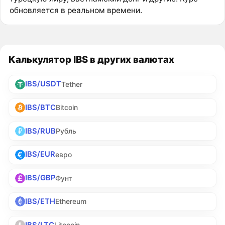
обновляется в реальном времени.
Калькулятор IBS в других валютах
IBS/USDT
Tether
IBS/BTC
Bitcoin
IBS/RUB
Рубль
IBS/EUR
евро
IBS/GBP
Фунт
IBS/ETH
Ethereum
IBS/LTC
Litecoin