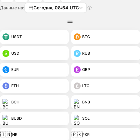
Данные на:
Сегодня, 08:54 UTC
USDT
BTC
USD
RUB
EUR
GBP
ETH
LTC
BCH
BNB
BUSD
SOL
🇮🇳
🇵🇰
INR
PKR