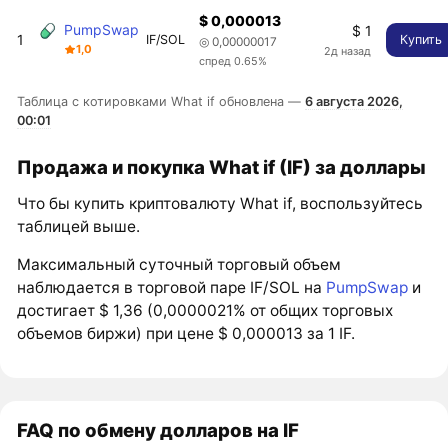
$ 0,000013
PumpSwap
$ 1
1
IF/SOL
Купить
◎ 0,00000017
1,0
2д назад
спред 0.65%
Таблица с котировками What if обновлена —
6 августа 2026,
00:01
Продажа и покупка What if (IF) за доллары
Что бы купить криптовалюту What if, воспользуйтесь
таблицей выше.
Максимальный суточный торговый объем
наблюдается в торговой паре IF/SOL на
PumpSwap
и
достигает $ 1,36 (0,0000021% от общих торговых
объемов биржи) при цене $ 0,000013 за 1 IF.
FAQ по обмену долларов на IF