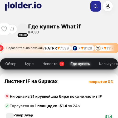
Где купить What if
IF/USD
#9880
WHATRR
7599
IF
8128
IF
11171
Подозрительно похожи
Обзор
Курс
Новости
Где купить
Калькулят
Листинг IF на биржах
покрытие 0%
Ни одна из 31 крупнейших бирж пока не листит
IF
Торгуется на
1 площадке
·
$1,4
за 24 ч
PumpSwap
$1,4