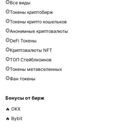
Все виды
Токены криптобирж
Токены крипто кошельков
Анонимные криптовалюты
DeFi Токены
Криптовалюты NFT
ТОП Стейблкоинов
Токены метавселенных
Фан токены
Бонусы от бирж
🔥 OKX
🔥 Bybit