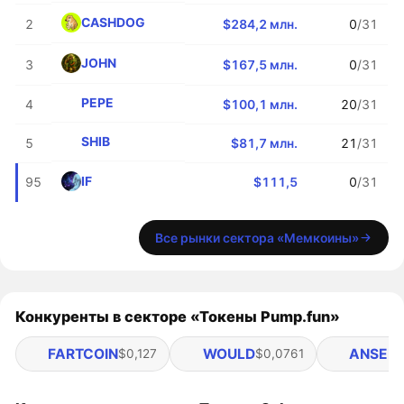
CASHDOG
2
$284,2 млн.
0
/31
JOHN
3
$167,5 млн.
0
/31
PEPE
4
$100,1 млн.
20
/31
SHIB
5
$81,7 млн.
21
/31
IF
95
$111,5
0
/31
Все рынки сектора «Мемкоины»
Конкуренты в секторе «Токены Pump.fun»
FARTCOIN
WOULD
ANSEM
$0,127
$0,0761