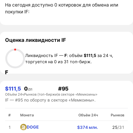
На сегодня доступно 0 котировок для обмена или
покупки IF:
Оценка ликвидности IF
Ликвидность IF —
F
: объём
$111,5
за 24 ч,
торгуется на 0 из 31 топ-бирж.
F
$111,5
0
#95
/31
Объём 24ч
Рынков (топ-биржи)
в секторе «Мемкоины»
IF — #95 по обороту в секторе «Мемкоины».
#
Монета
Объём 24ч
Рынков
DOGE
1
$374 млн.
25
/31