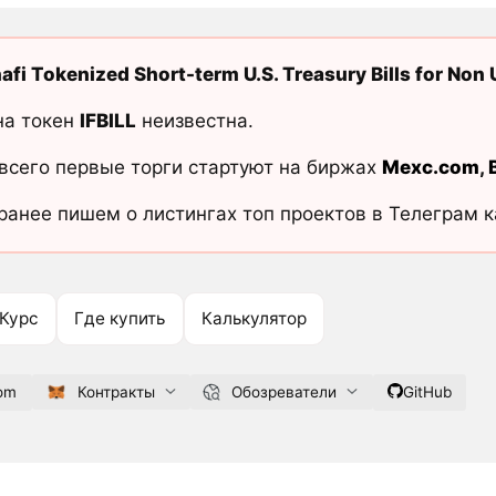
afi Tokenized Short-term U.S. Treasury Bills for Non
на токен
IFBILL
неизвестна.
всего первые торги стартуют на биржах
Mexc.com
,
ранее пишем о листингах топ проектов в Телеграм 
Курс
Где купить
Калькулятор
com
Контракты
Обозреватели
GitHub