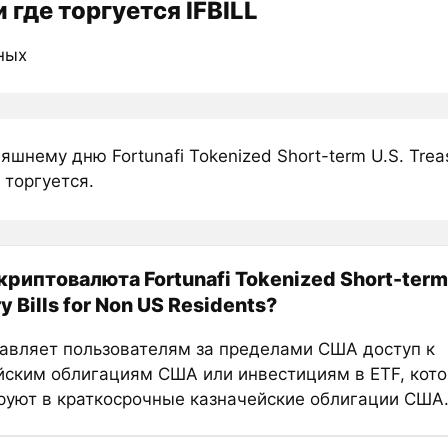
 где торгуется IFBILL
ных
яшнему дню Fortunafi Tokenized Short-term U.S. Treasu
 торгуется.
криптовалюта Fortunafi Tokenized Short-term 
y Bills for Non US Residents?
авляет пользователям за пределами США доступ к
йским облигациям США или инвестициям в ETF, кот
руют в краткосрочные казначейские облигации США