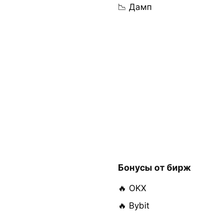
📉 Дамп
Бонусы от бирж
🔥 OKX
🔥 Bybit