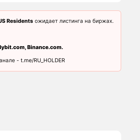
 US Residents
ожидает листинга на биржах.
Bybit.com
,
Binance.com
.
канале -
t.me/RU_HOLDER