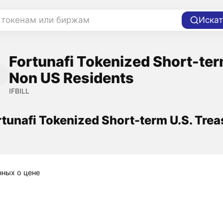
 токенам или биржам
Искат
Fortunafi Tokenized Short-term
Non US Residents
IFBILL
tunafi Tokenized Short-term U.S. Treas
нных о цене