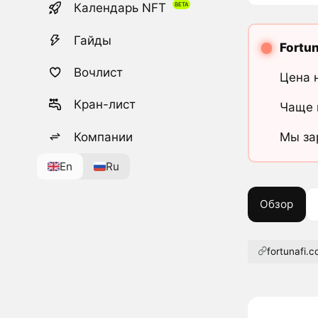
Календарь NFT
Гайды
Fortun
Вочлист
Цена 
Кран-лист
Чаще 
Компании
Мы за
En
Ru
Обзор
fortunafi.