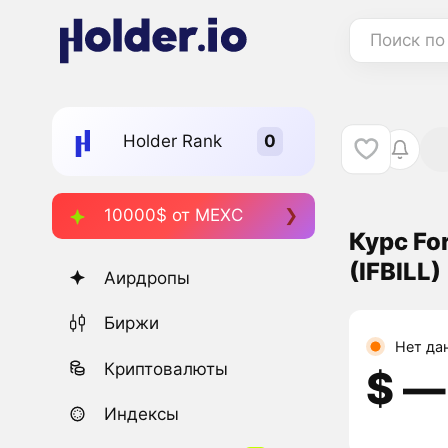
Поиск по
Holder Rank
10000$ от MEXC
Курс For
(IFBILL)
Аирдропы
Биржи
Нет да
Криптовалюты
$ ―
Индексы