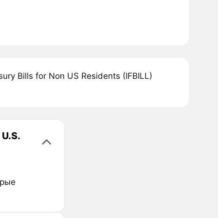
ry Bills for Non US Residents (IFBILL)
U.S.
орые
.