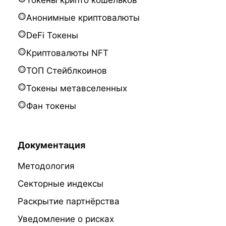
Токены крипто кошельков
Анонимные криптовалюты
DeFi Токены
Криптовалюты NFT
ТОП Стейблкоинов
Токены метавселенных
Фан токены
Документация
Методология
Секторные индексы
Раскрытие партнёрства
Уведомление о рисках