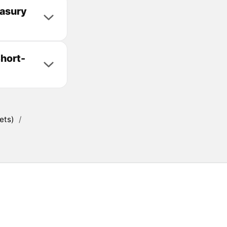
easury
hort-
ets)
/