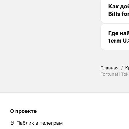
Как доб
Bills f
Где на
term U.
Главная
/
К
Fortunafi Tok
О проекте
🤘 Паблик в телеграм