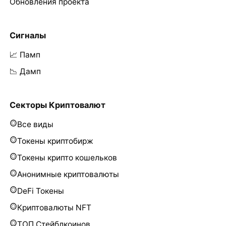
Обновления проекта
Сигналы
📈 Памп
📉 Дамп
Секторы Криптовалют
Все виды
Токены криптобирж
Токены крипто кошельков
Анонимные криптовалюты
DeFi Токены
Криптовалюты NFT
ТОП Стейблкоинов