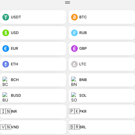
USDT
BTC
USD
RUB
EUR
GBP
ETH
LTC
BCH
BNB
BUSD
SOL
🇮🇳
🇵🇰
INR
PKR
🇻🇳
🇧🇷
VND
BRL