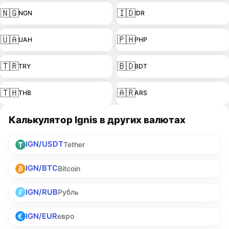
🇳🇬
🇮🇩
NGN
IDR
🇺🇦
🇵🇭
UAH
PHP
🇹🇷
🇧🇩
TRY
BDT
🇹🇭
🇦🇷
THB
ARS
Калькулятор Ignis в других валютах
IGN/USDT
Tether
IGN/BTC
Bitcoin
IGN/RUB
Рубль
IGN/EUR
евро