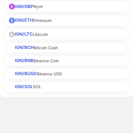
IGN/GBP
Фунт
IGN/ETH
Ethereum
IGN/LTC
Litecoin
IGN/BCH
Bitcoin Cash
IGN/BNB
Binance Coin
IGN/BUSD
Binance USD
IGN/SOL
SOL