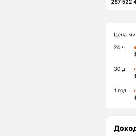
287 522 4
Цена ми
24 ч
30 д
1 год
Дохо