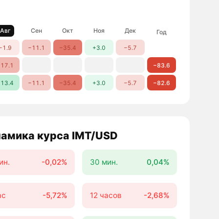
Авг
Сен
Окт
Ноя
Дек
Год
−1.9
−11.1
−35.4
+3.0
−5.7
17.1
−83.6
13.4
−11.1
−35.4
+3.0
−5.7
−82.6
амика курса IMT/USD
ин.
-0,02%
30 мин.
0,04%
ас
-5,72%
12 часов
-2,68%