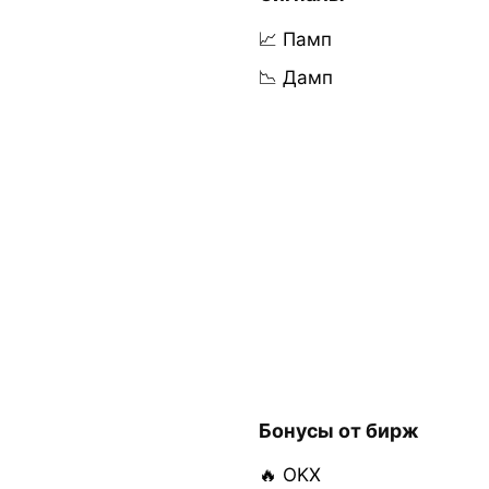
📈 Памп
📉 Дамп
Бонусы от бирж
🔥 OKX