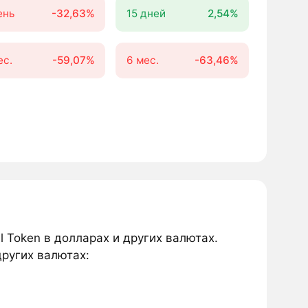
ень
-32,63%
15 дней
2,54%
ес.
-59,07%
6 мес.
-63,46%
l Token в долларах и других валютах.
других валютах: