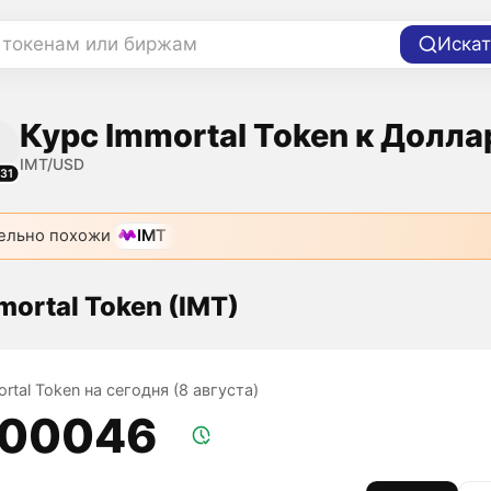
 токенам или биржам
Искат
Курс Immortal Token к Долла
IMT/USD
31
ельно похожи
IMT
mortal Token (IMT)
rtal Token на сегодня (8 августа)
,00046