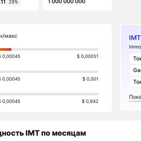
1 000 000 000
11
29%
н/макс
IMT
Immo
$ 0,00045
$ 0,00051
То
Ga
$ 0,00045
$ 0,001
То
Пока
$ 0,00045
$ 0,642
дность
IMT
по месяцам