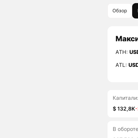
Обзор
Макси
ATH:
US
ATL:
US
Капитали
$ 132,8K
В оборот