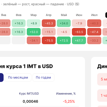
 ·
зелёный — рост, красный — падение
· USD ($)
Янв
Фев
Мар
Апр
Май
Июн
Июл
−28.0
+16.3
+8.9
−45.3
+34.0
−7.9
−40.3
−28.0
+16.3
+52.0
−15.1
−4.5
−63.5
−47.4
−
−34.1
−75.5
+72.5
+47.7
−33.2
+
я курса 1 IMT в USD
Дин
По месяцам
По годам
5 м
Курс IMT/USD
Изменение, %
1 ч
0,00046
-5,25%