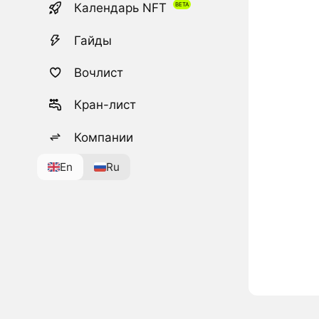
Календарь NFT
Гайды
Вочлист
Кран-лист
Компании
En
Ru