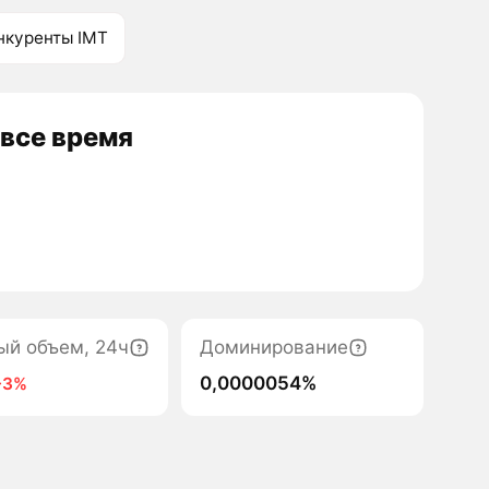
нкуренты IMT
 все время
ый объем, 24ч
Доминирование
0,0000054%
-3%