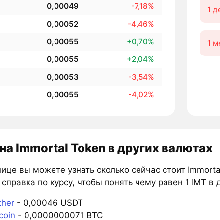
0,00049
-7,18%
1 д
0,00052
-4,46%
0,00055
+0,70%
1 м
0,00055
+2,04%
0,00053
-3,54%
0,00055
-4,02%
на Immortal Token в других валютах
ице вы можете узнать сколько сейчас стоит Immorta
справка по курсу, чтобы понять чему равен 1 IMT в 
ther
- 0,00046 USDT
coin
- 0,0000000071 BTC