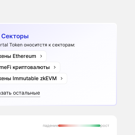
 Секторы
rtal Token оноситстя к секторам:
кены Ethereum
meFi криптовалюты
кены Immutable zkEVM
зать остальные
падение
рост