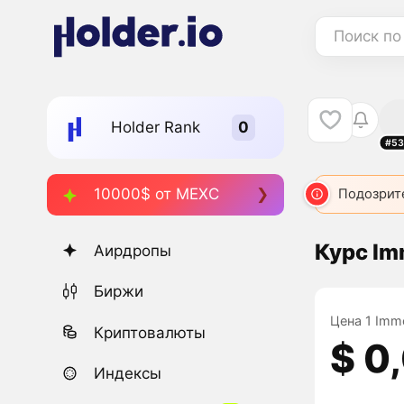
Поиск по
Holder Rank
#53
10000$ от MEXC
Подозрит
Курс Im
Аирдропы
Биржи
Цена 1 Immo
Криптовалюты
$ 0
Индексы