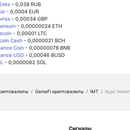
блях
- 0,038 RUB
ро
- 0,0004 EUR
нтах
- 0,00034 GBP
hereum
- 0,00000024 ETH
ecoin
- 0,00001 LTC
tcoin Cash
- 0,0000021 BCH
nance Coin
- 0,00000078 BNB
nance USD
- 0,00046 BUSD
OL
- 0,0000062 SOL
риптовалюты
/
GameFi криптовалюты
/
IMT
/
Курс Immor
Сигналы