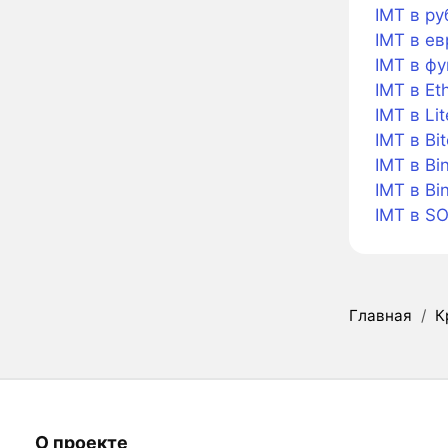
IMT в ру
IMT в ев
IMT в фу
IMT в Et
IMT в Lit
IMT в Bi
IMT в Bi
IMT в Bi
IMT в S
Главная
/
К
О проекте