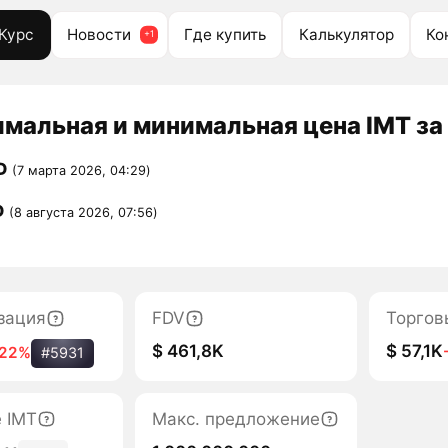
Курс
Новости
Где купить
Калькулятор
Ко
мальная и минимальная цена IMT за
D
(7 марта 2026, 04:29)
D
(8 августа 2026, 07:56)
зация
FDV
Торгов
$ 461,8K
$ 57,1K
-22%
#5931
е IMT
Макс. предложение