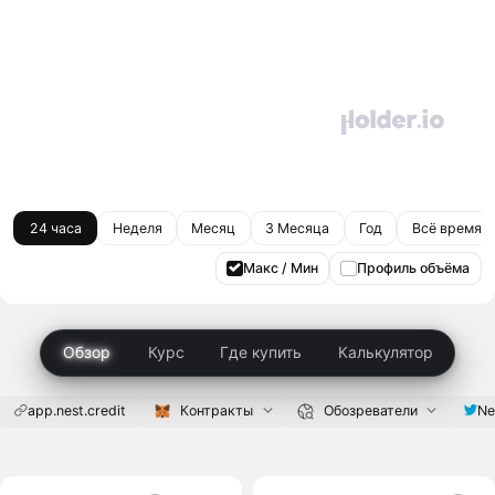
24 часа
Неделя
Месяц
3 Месяца
Год
Всё время
Макс / Мин
Профиль объёма
Обзор
Курс
Где купить
Калькулятор
app.nest.credit
Контракты
Обозреватели
Ne