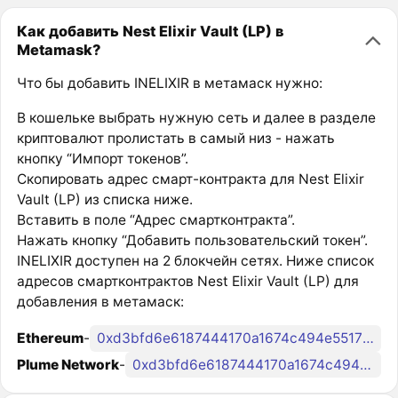
Как добавить Nest Elixir Vault (LP) в
Metamask?
Что бы добавить INELIXIR в метамаск нужно:
В кошельке выбрать нужную сеть и далее в разделе
криптовалют пролистать в самый низ - нажать
кнопку “Импорт токенов”.
Скопировать адрес смарт-контракта для Nest Elixir
Vault (LP) из списка ниже.
Вставить в поле “Адрес смартконтракта”.
Нажать кнопку “Добавить пользовательский токен”.
INELIXIR доступен на 2 блокчейн сетях. Ниже список
адресов смартконтрактов Nest Elixir Vault (LP) для
добавления в метамаск:
Ethereum
-
0xd3bfd6e6187444170a1674c494e55171587b5641
Plume Network
-
0xd3bfd6e6187444170a1674c494e55171587b5641