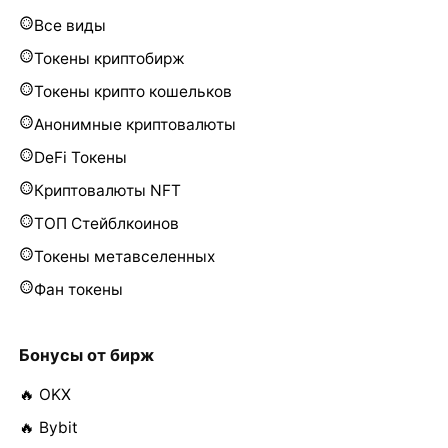
Все виды
Токены криптобирж
Токены крипто кошельков
Анонимные криптовалюты
DeFi Токены
Криптовалюты NFT
ТОП Стейблкоинов
Токены метавселенных
Фан токены
Бонусы от бирж
🔥 OKX
🔥 Bybit