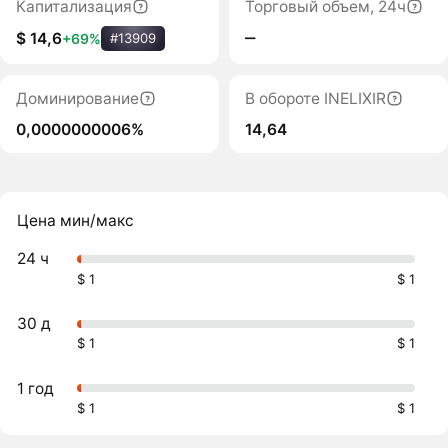
Капитализация
Торговый объем, 24ч
‒
$ 14,6
+69%
#13909
Доминирование
В обороте INELIXIR
0,0000000006%
14,64
Цена мин/макс
24 ч
$ 1
$ 1
30 д
$ 1
$ 1
1 год
$ 1
$ 1