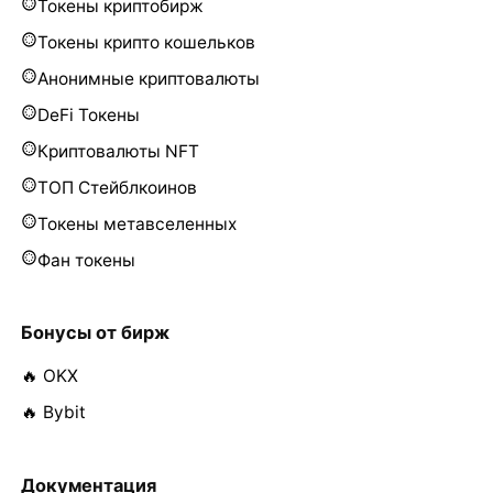
Токены криптобирж
Токены крипто кошельков
Анонимные криптовалюты
DeFi Токены
Криптовалюты NFT
ТОП Стейблкоинов
Токены метавселенных
Фан токены
Бонусы от бирж
🔥 OKX
🔥 Bybit
Документация