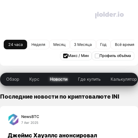
24 часа
Неделя
Месяц
3 Месяца
Год
Всё время
Макс / Мин
Профиль объёма
Обзор
Курс
Новости
Где купить
Калькулятор
Последние новости по криптовалюте INI
NewsBTC
7 Авг 2025
Джеймс Хауэллс анонсировал