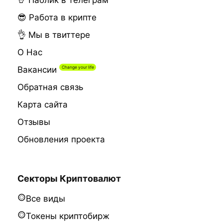
🤘 Паблик в телеграм
😎 Работа в крипте
👌 Мы в твиттере
О Нас
Вакансии
Обратная связь
Карта сайта
Отзывы
Обновления проекта
Секторы Криптовалют
Все виды
Токены криптобирж