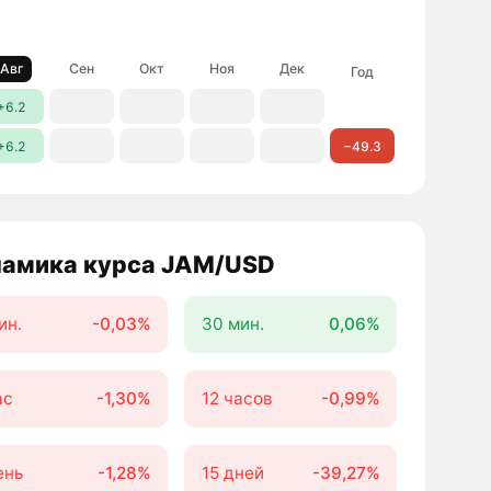
Авг
Сен
Окт
Ноя
Дек
Год
+6.2
+6.2
−49.3
амика курса JAM/USD
ин.
-0,03%
30 мин.
0,06%
ас
-1,30%
12 часов
-0,99%
ень
-1,28%
15 дней
-39,27%