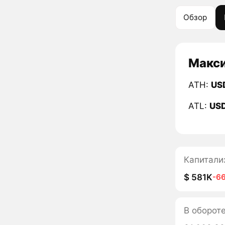
Обзор
Макси
ATH:
US
ATL:
US
Капитали
$ 581K
-6
В оборот