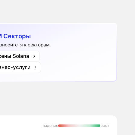
 Секторы
оноситстя к секторам:
кены Solana
знес-услуги
падение
рост