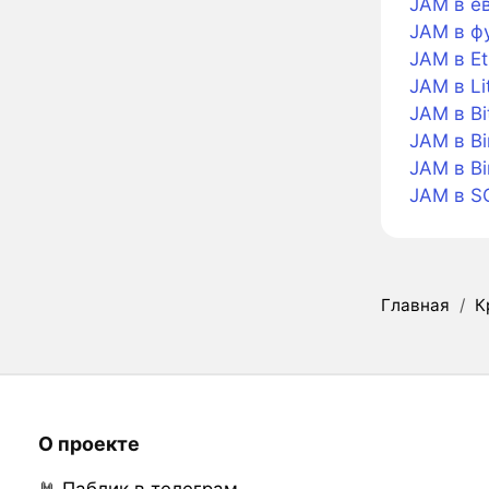
JAM в е
JAM в ф
JAM в E
JAM в Li
JAM в Bi
JAM в Bi
JAM в B
JAM в S
Главная
/
К
О проекте