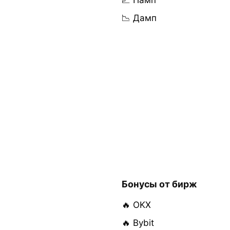
📈 Памп
📉 Дамп
Бонусы от бирж
🔥 OKX
🔥 Bybit