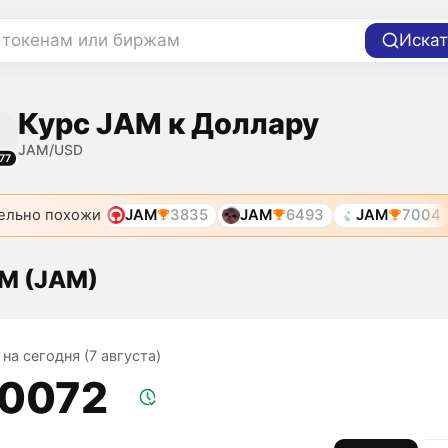
 токенам или биржам
Искат
Курс JAM к Доллару
JAM/USD
77
ельно похожи
JAM
3835
JAM
6493
JAM
7004
M (JAM)
на сегодня (7 августа)
,0072