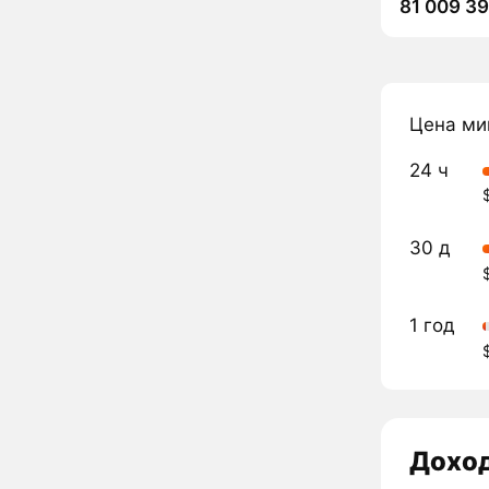
81 009 3
Цена ми
24 ч
30 д
1 год
Дохо