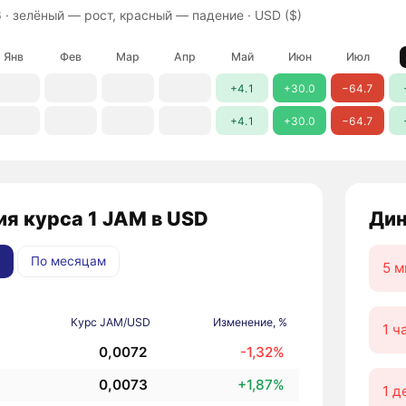
 ·
зелёный — рост, красный — падение
· USD ($)
Янв
Фев
Мар
Апр
Май
Июн
Июл
+4.1
+30.0
−64.7
+4.1
+30.0
−64.7
я курса 1 JAM в USD
Дин
По месяцам
5 м
Курс JAM/USD
Изменение, %
1 ч
0,0072
-1,32%
0,0073
+1,87%
1 д