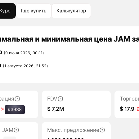
Курс
Где купить
Калькулятор
мальная и минимальная цена JAM за
D
(9 июня 2026, 00:11)
D
(1 августа 2026, 21:52)
зация
FDV
Торгов
$ 7,2M
$ 17,9
-
6%
#3938
е JAM
Макс. предложение