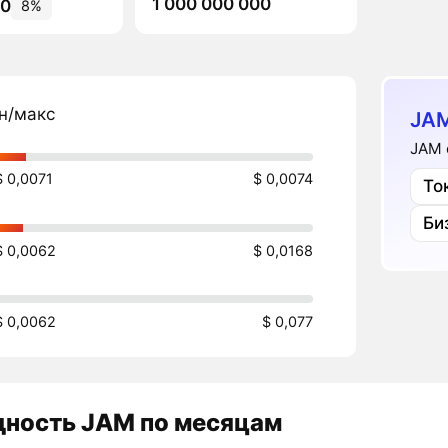
1 000 000 000
90
8%
н/макс
JAM
JAM 
$ 0,0071
$ 0,0074
То
Би
$ 0,0062
$ 0,0168
$ 0,0062
$ 0,077
дность
JAM
по месяцам