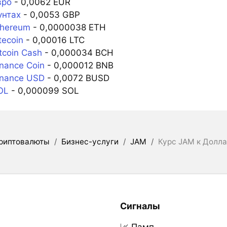
вро
- 0,0062 EUR
унтах
- 0,0053 GBP
thereum
- 0,0000038 ETH
tecoin
- 0,00016 LTC
tcoin Cash
- 0,000034 BCH
nance Coin
- 0,000012 BNB
inance USD
- 0,0072 BUSD
OL
- 0,000099 SOL
риптовалюты
/
Бизнес-услуги
/
JAM
/
Курс JAM к Долл
Сигналы