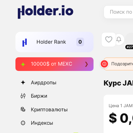
Поиск по
Holder Rank
#27
10000$ от MEXC
Подозрит
Курс JA
Аирдропы
Биржи
Цена 1 JAM 
Криптовалюты
$ 0
Индексы