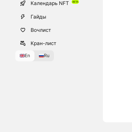
Календарь NFT
Гайды
Вочлист
Кран-лист
En
Ru