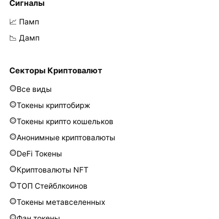
Сигналы
📈 Памп
📉 Дамп
Секторы Криптовалют
Все виды
Токены криптобирж
Токены крипто кошельков
Анонимные криптовалюты
DeFi Токены
Криптовалюты NFT
ТОП Стейблкоинов
Токены метавселенных
Фан токены