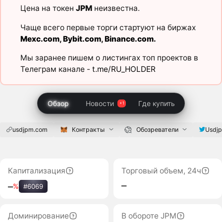
Цена на токен
JPM
неизвестна.
Чаще всего первые торги стартуют на биржах
Mexc.com
,
Bybit.com
,
Binance.com
.
Мы заранее пишем о листингах топ проектов в
Телеграм канале -
t.me/RU_HOLDER
Обзор
Новости
Где купить
usdjpm.com
Контракты
Обозреватели
Usdj
Капитализация
Торговый объем, 24ч
‒
‒
%
#6069
Доминирование
В обороте JPM