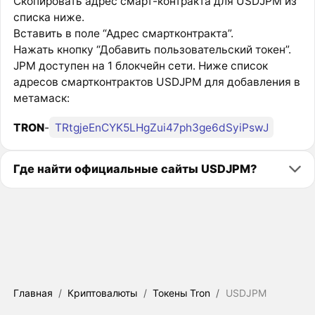
Скопировать адрес смарт-контракта для USDJPM из
списка ниже.
Вставить в поле “Адрес смартконтракта”.
Нажать кнопку “Добавить пользовательский токен”.
JPM доступен на 1 блокчейн сети. Ниже список
адресов смартконтрактов USDJPM для добавления в
метамаск:
TRON
-
TRtgjeEnCYK5LHgZui47ph3ge6dSyiPswJ
Где найти официальные сайты USDJPM?
Главная
/
Криптовалюты
/
Токены Tron
/
USDJPM