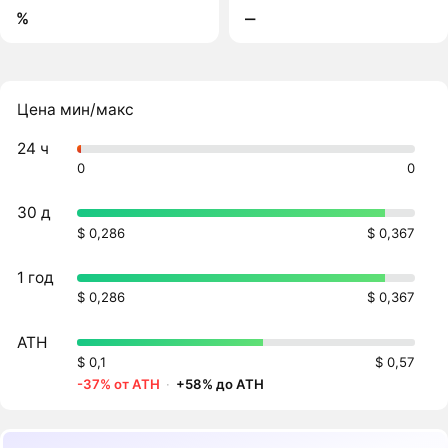
%
‒
Цена мин/макс
24 ч
0
0
30 д
$ 0,286
$ 0,367
1 год
$ 0,286
$ 0,367
ATH
$ 0,1
$ 0,57
-37% от ATH
·
+58% до ATH