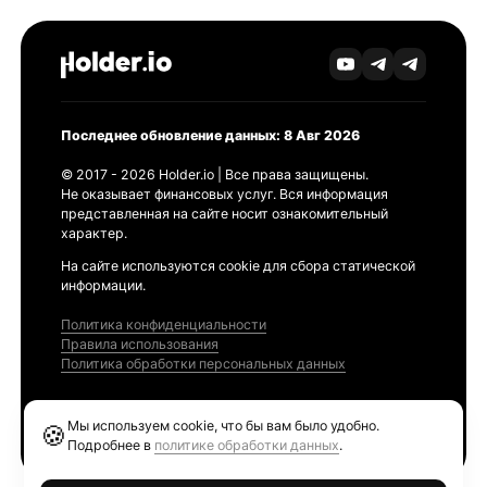
Последнее обновление данных: 8 Авг 2026
© 2017 - 2026 Holder.io | Все права защищены.
Не оказывает финансовых услуг. Вся информация
представленная на сайте носит ознакомительный
характер.
На сайте используются cookie для сбора статической
информации.
Политика конфиденциальности
Правила использования
Политика обработки персональных данных
Продукты
Мы используем cookie, что бы вам было удобно.
🍪
Ethereum GAS Tracker
Подробнее в
политике обработки данных
.