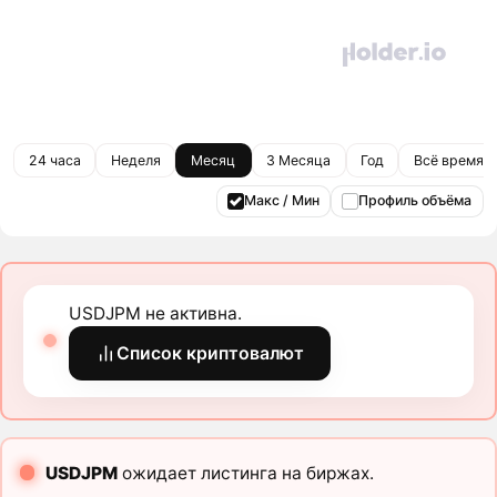
24 часа
Неделя
Месяц
3 Месяца
Год
Всё время
Макс / Мин
Профиль объёма
USDJPM не активна.
Список криптовалют
USDJPM
ожидает листинга на биржах.