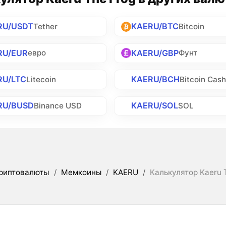
RU/USDT
KAERU/BTC
Tether
Bitcoin
RU/EUR
KAERU/GBP
евро
Фунт
RU/LTC
KAERU/BCH
Litecoin
Bitcoin Cas
RU/BUSD
KAERU/SOL
Binance USD
SOL
риптовалюты
/
Мемкоины
/
KAERU
/
Калькулятор Kaeru 