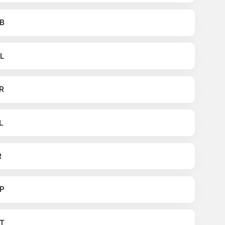
B
L
R
L
R
P
T