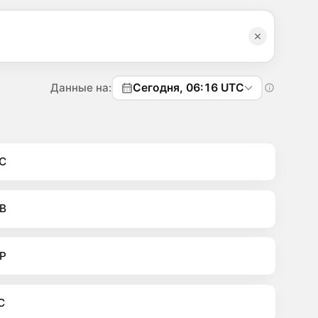
Данные на:
Сегодня, 06:16 UTC
C
B
P
C