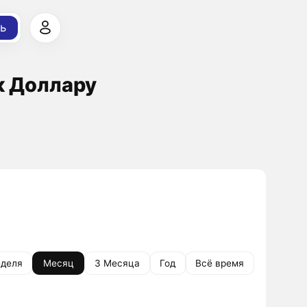
ь
к Доллару
деля
Месяц
3 Месяца
Год
Всё время