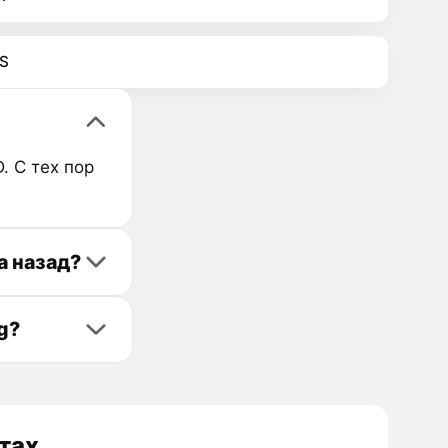
S
. С тех пор
а назад?
g?
тах