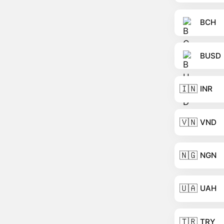
BCH
BUSD
🇮🇳
INR
🇻🇳
VND
🇳🇬
NGN
🇺🇦
UAH
🇹🇷
TRY