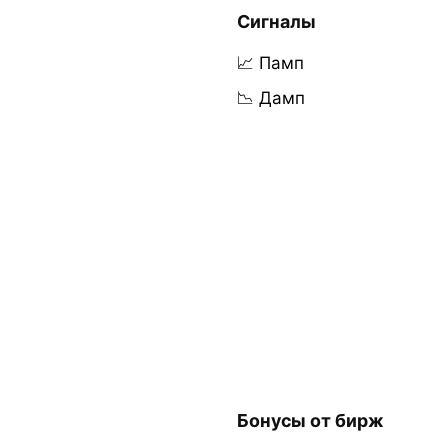
Сигналы
📈 Памп
📉 Дамп
Бонусы от бирж