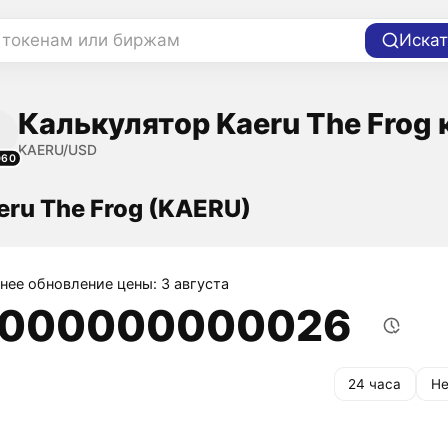
 токенам или биржам
Искат
Калькулятор Kaeru The Frog 
KAERU/USD
060
eru The Frog (KAERU)
нее обновление цены: 3 августа
,000000000026
24 часа
Не