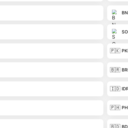
BN
SO
🇵🇰
PK
🇧🇷
BR
🇮🇩
ID
🇵🇭
PH
🇧🇩
BD