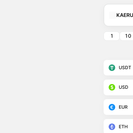
KAER
1
10
USDT
USD
EUR
ETH