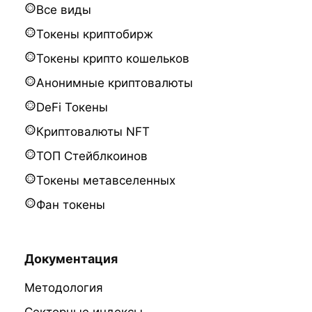
Все виды
Токены криптобирж
Токены крипто кошельков
Анонимные криптовалюты
DeFi Токены
Криптовалюты NFT
ТОП Стейблкоинов
Токены метавселенных
Фан токены
Документация
Методология
Секторные индексы