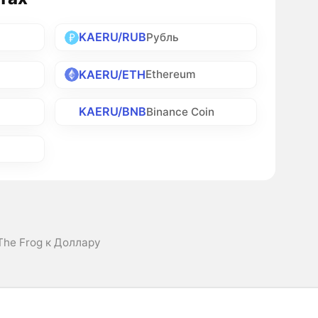
KAERU/RUB
Рубль
KAERU/ETH
Ethereum
KAERU/BNB
h
Binance Coin
The Frog к Доллару