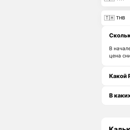
🇹🇭
THB
Скольк
В начале
цена сн
Какой 
В каки
Кальк