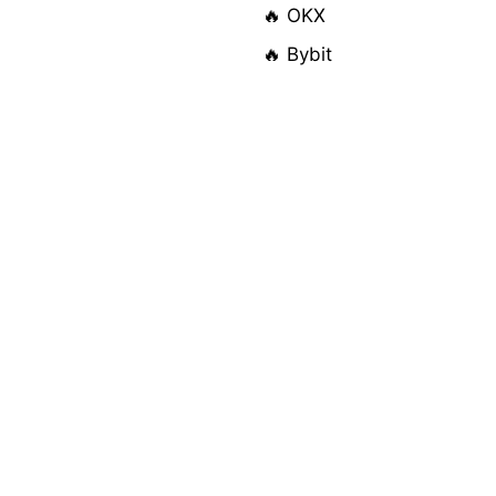
🔥 OKX
🔥 Bybit