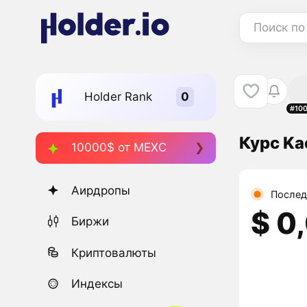
Поиск по
Holder Rank
#10
Курс Ka
10000$ от MEXC
Аирдропы
Послед
$ 0
Биржи
Криптовалюты
Индексы