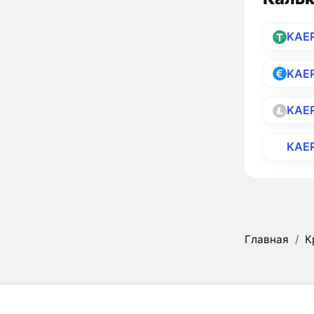
KAE
KAE
KAE
KAE
Главная
/
К