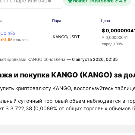
Holder TrustScore ≥ 4.5
жа
Пара
Цена
$ 0,0000004
CoinEx
KANGO/USDT
₮ 0,00000041
3,5
5 отзывов
спред 1.99%
 котировками KANGO обновлена —
6 августа 2026, 02:35
жа и покупка KANGO (KANGO) за д
купить криптовалюту KANGO, воспользуйтесь таблиц
льный суточный торговый объем наблюдается в то
т $ 3 722,38 (0,0089% от общих торговых объемов 