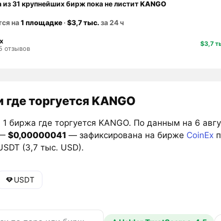
а из 31 крупнейших бирж пока не листит
KANGO
тся на
1 площадке
·
$3,7 тыс.
за 24 ч
x
$3,7 т
5 отзывов
 где торгуется KANGO
 1 биржа где торгуется KANGO. По данным на 6 авгу
 —
$0,00000041
— зафиксирована на бирже
CoinEx
п
SDT (3,7 тыс. USD).
USDT