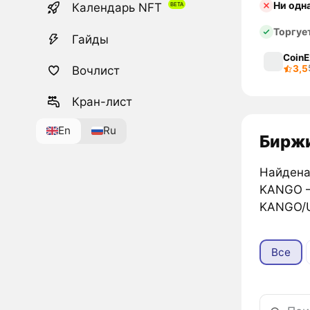
Ни одн
Календарь NFT
Торгуе
Гайды
CoinE
3,5
Вочлист
Кран-лист
En
Ru
Биржи
Найдена
KANGO
KANGO/U
Все