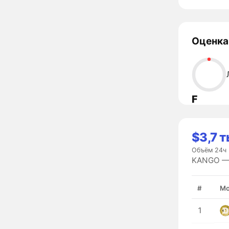
Оценка
F
$3,7 т
Объём 24ч
KANGO — 
#
Мо
1