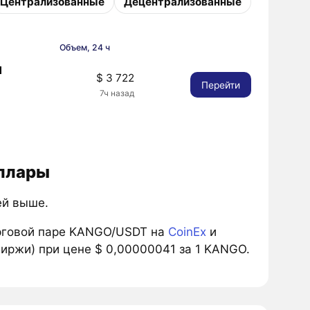
Централизованные
Децентрализованные
Объем, 24 ч
1
$ 3 722
Перейти
7ч назад
оллары
ей выше.
рговой паре KANGO/USDT на
CoinEx
и
биржи) при цене $ 0,00000041 за 1 KANGO.