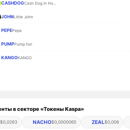
CASHDOG
Cash Dog in Hood
JOHN
Little John
PEPE
Pepe
PUMP
Pump.fun
KANGO
KANGO
нты в секторе «Токены Kaspa»
NACHO
ZEAL
$0,0263
$0,0000065
$0,006