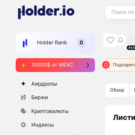
Поиск по
Holder Rank
#54
10000$ от MEXC
Подозрит
Аирдропы
Обзор
Биржи
Криптовалюты
Листи
Индексы