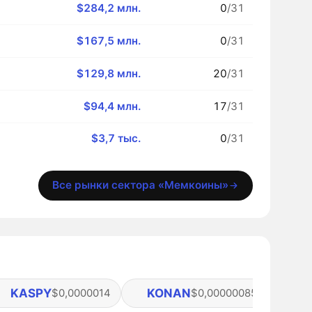
$284,2 млн.
0
/31
$167,5 млн.
0
/31
$129,8 млн.
20
/31
$94,4 млн.
17
/31
$3,7 тыс.
0
/31
Все рынки сектора «Мемкоины»
KASPY
KONAN
KA
$0,0000014
$0,00000085