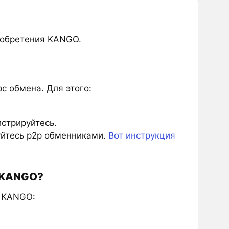
иобретения KANGO.
 обмена. Для этого:
истрируйтесь.
зуйтесь p2p обменниками.
Вот инструкция
ы KANGO?
и KANGO: