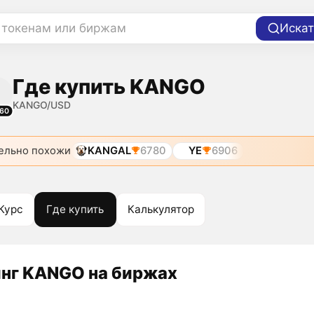
 токенам или биржам
Искат
Где купить KANGO
KANGO/USD
60
ельно похожи
KANGAL
6780
YE
6906
Курс
Где купить
Калькулятор
нг KANGO на биржах