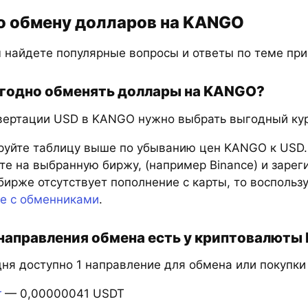
о обмену долларов на KANGO
 найдете популярные вопросы и ответы по теме пр
годно обменять доллары на KANGO?
вертации USD в KANGO нужно выбрать выгодный курс
руйте таблицу выше по убыванию цен KANGO к USD.
е на выбранную биржу, (например Binance) и зарег
бирже отсутствует пополнение с карты, то восполь
те с обменниками
.
направления обмена есть у криптовалют
дня доступно 1 направление для обмена или покупк
r
— 0,00000041 USDT