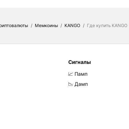
риптовалюты
/
Мемкоины
/
KANGO
/
Где купить KANGO
Сигналы
📈 Памп
📉 Дамп