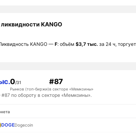
 ликвидности KANGO
Ликвидность KANGO —
F
: объём
$3,7 тыс.
за 24 ч, торгует
ыс.
0
#87
/31
Рынков (топ-биржи)
в секторе «Мемкоины»
#87 по обороту в секторе «Мемкоины».
нета
DOGE
Dogecoin