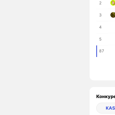
2
3
4
5
87
Конкуре
KAS