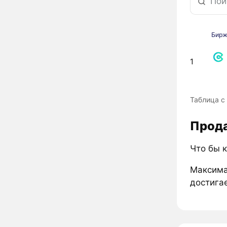
Бир
1
Таблица с
Прода
Что бы 
Максима
достигае