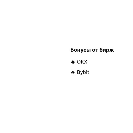
Бонусы от бирж
🔥 OKX
🔥 Bybit