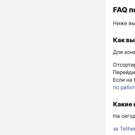
FAQ п
Ниже вы
Как вы
Для кон
Отсорти
Перейдит
Если на 
по рабо
Какие 
На сего
за Tethe