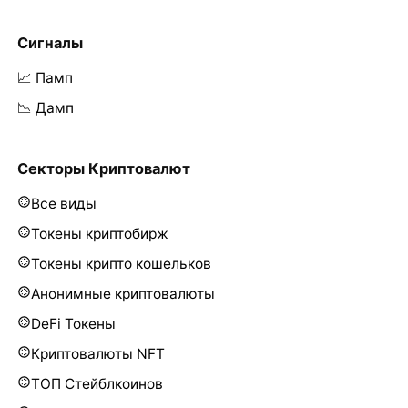
Сигналы
📈 Памп
📉 Дамп
Секторы Криптовалют
Все виды
Токены криптобирж
Токены крипто кошельков
Анонимные криптовалюты
DeFi Токены
Криптовалюты NFT
ТОП Стейблкоинов