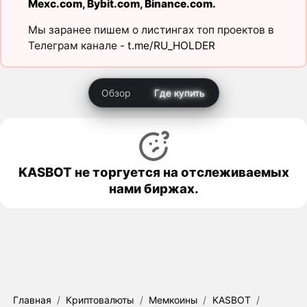
Mexc.com
,
Bybit.com
,
Binance.com
.
Мы заранее пишем о листингах топ проектов в
Телеграм канале -
t.me/RU_HOLDER
Обзор
Где купить
KASBOT не торгуется на отслеживаемых
нами биржах.
Главная
/
Криптовалюты
/
Мемкоины
/
KASBOT
/