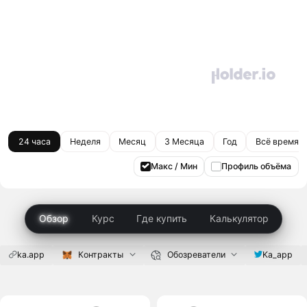
24 часа
Неделя
Месяц
3 Месяца
Год
Всё время
Макс / Мин
Профиль объёма
Обзор
Курс
Где купить
Калькулятор
ka.app
Контракты
Обозреватели
Ka_app