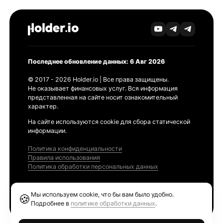
Последнее обновление данных: 6 Авг 2026
© 2017 - 2026 Holder.io | Все права защищены.
Не оказывает финансовых услуг. Вся информация
представленная на сайте носит ознакомительный
характер.
На сайте используются cookie для сбора статической
информации.
Политика конфиденциальности
Правила использования
Политика обработки персональных данных
Продукты
Мы используем cookie, что бы вам было удобно.
🍪
Ethereum GAS Tracker
Подробнее в
политике обработки данных
.