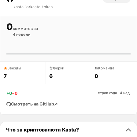
kasta-io/kasta-token
0
коммитов за
4 недели
Звёзды
Форки
Команда
7
6
0
+0
−0
строк кода · 4 нед.
Смотреть на GitHub
Что за криптовалюта Kasta?