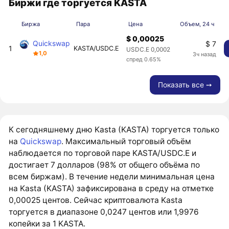
Биржи где торгуется KASTA
Биржа
Пара
Цена
Объем, 24 ч
$ 0,00025
Quickswap
$ 7
1
KASTA/USDC.E
USDC.E 0,0002
1,0
3ч назад
спред 0.65%
Показать все ➙
К сегодняшнему дню Kasta (KASTA) торгуется только
на
Quickswap
. Максимальный торговый объём
наблюдается по торговой паре KASTA/USDC.E и
достигает 7 долларов (98% от общего объёма по
всем биржам). В течение недели минимальная цена
на Kasta (KASTA) зафиксирована в среду на отметке
0,00025 центов. Сейчас криптовалюта Kasta
торгуется в диапазоне 0,0247 центов или 1,9976
копейки за 1 KASTA.