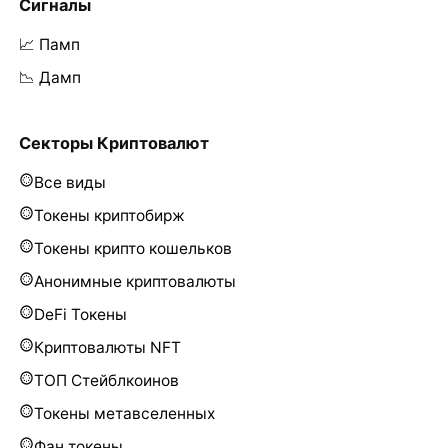
Сигналы
📈 Памп
📉 Дамп
Секторы Криптовалют
Все виды
Токены криптобирж
Токены крипто кошельков
Анонимные криптовалюты
DeFi Токены
Криптовалюты NFT
ТОП Стейблкоинов
Токены метавселенных
Фан токены