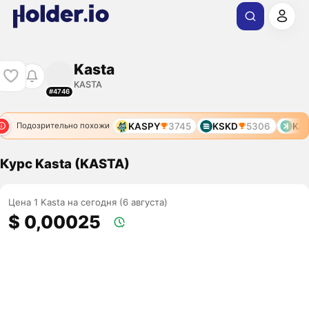
Kasta
KASTA
#4746
KAS
81
KASPY
3745
KSKD
5306
KAS
Подозрительно похожи
Курс Kasta (KASTA)
Цена 1 Kasta на сегодня (6 августа)
$ 0,00025