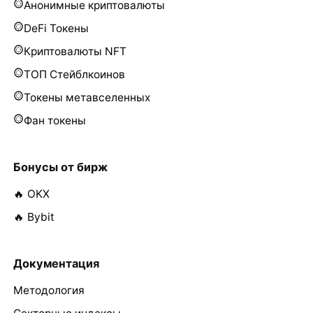
Анонимные криптовалюты
DeFi Токены
Криптовалюты NFT
ТОП Стейблкоинов
Токены метавселенных
Фан токены
Бонусы от бирж
🔥 OKX
🔥 Bybit
Документация
Методология