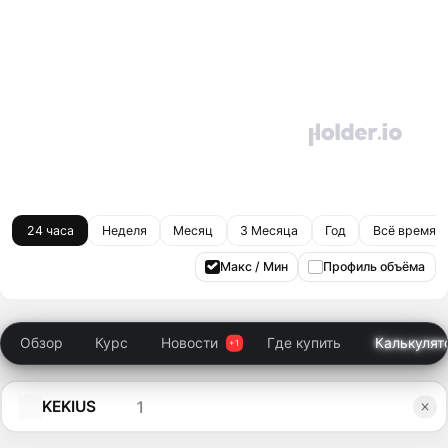
24 часа
Неделя
Месяц
3 Месяца
Год
Всё время
Макс / Мин
Профиль объёма
Обзор
Курс
Новости
Где купить
Калькулят
KEKIUS