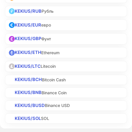
KEKIUS/RUB
Рубль
KEKIUS/EUR
евро
KEKIUS/GBP
Фунт
KEKIUS/ETH
Ethereum
KEKIUS/LTC
Litecoin
KEKIUS/BCH
Bitcoin Cash
KEKIUS/BNB
Binance Coin
KEKIUS/BUSD
Binance USD
KEKIUS/SOL
SOL