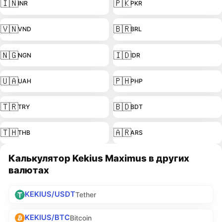
🇮🇳
🇵🇰
INR
PKR
🇻🇳
🇧🇷
VND
BRL
🇳🇬
🇮🇩
NGN
IDR
🇺🇦
🇵🇭
UAH
PHP
🇹🇷
🇧🇩
TRY
BDT
🇹🇭
🇦🇷
THB
ARS
Калькулятор Kekius Maximus в других
валютах
KEKIUS/USDT
Tether
KEKIUS/BTC
Bitcoin