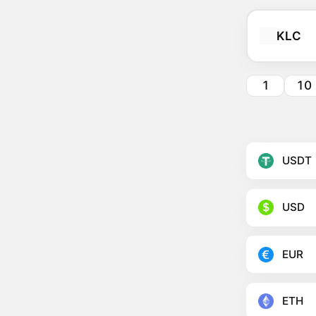
KLC
1
10
USDT
USD
EUR
ETH