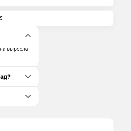
S
ена выросла
зад?