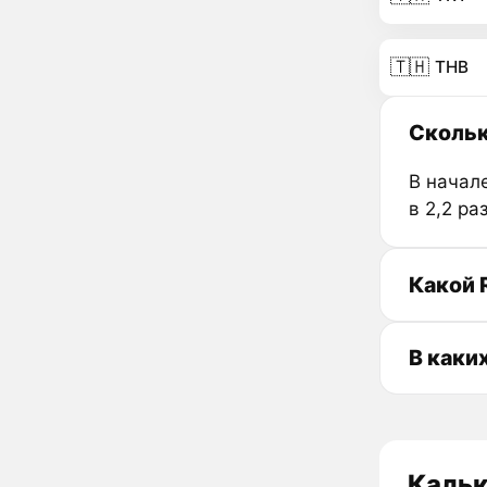
🇹🇭
THB
Скольк
В начале
в 2,2 ра
Какой 
В каки
Кальк