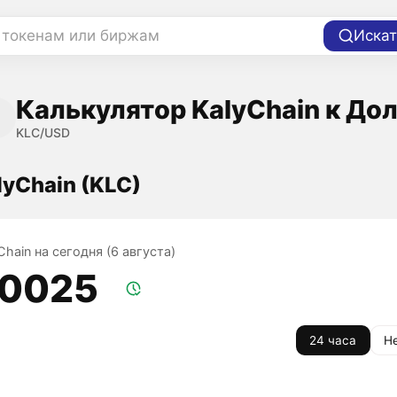
 токенам или биржам
Искат
Калькулятор KalyChain к До
KLC/USD
lyChain (KLC)
Chain на сегодня (6 августа)
,0025
24 часа
Н