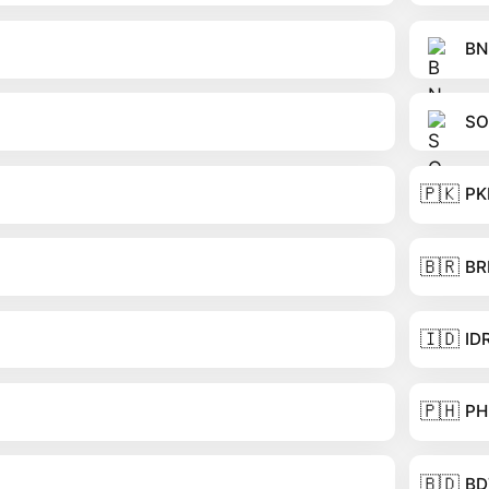
BN
SO
🇵🇰
PK
🇧🇷
BR
🇮🇩
ID
🇵🇭
PH
🇧🇩
BD