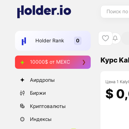
Поиск по
Holder Rank
Курс Ka
10000$ от MEXC
Аирдропы
Цена 1 Kaly
$ 0
Биржи
Криптовалюты
Индексы