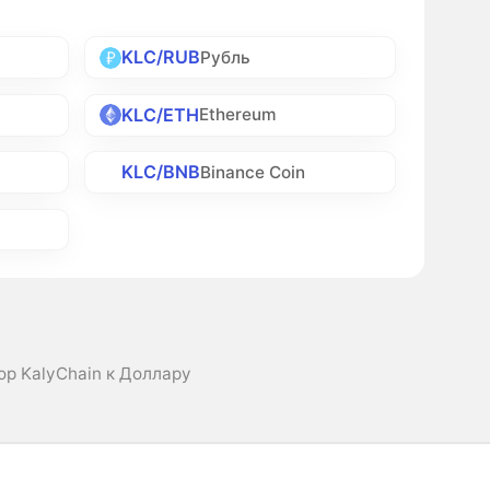
KLC/RUB
Рубль
KLC/ETH
Ethereum
KLC/BNB
Binance Coin
ор KalyChain к Доллару