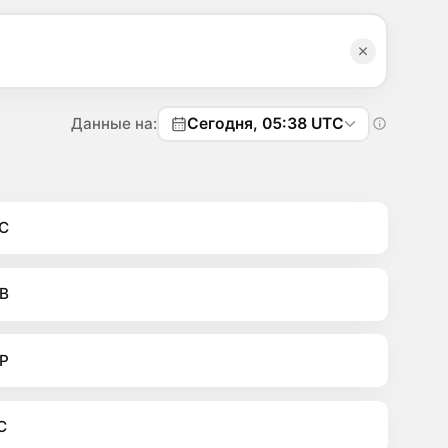
Данные на:
Сегодня, 05:38 UTC
C
B
P
C