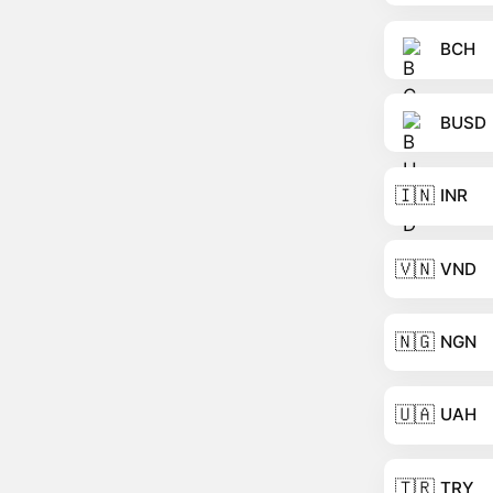
BCH
BUSD
🇮🇳
INR
🇻🇳
VND
🇳🇬
NGN
🇺🇦
UAH
🇹🇷
TRY