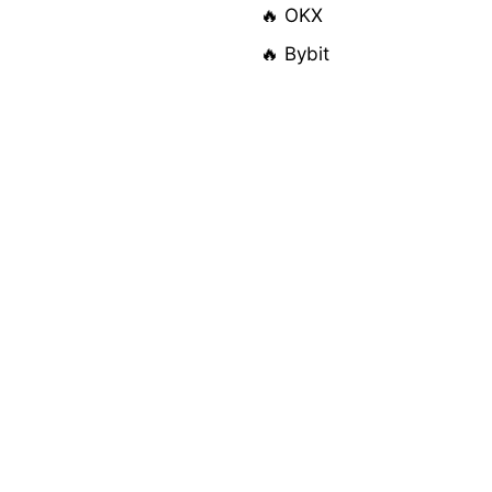
🔥 OKX
🔥 Bybit