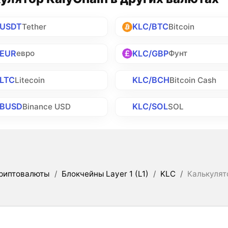
/USDT
KLC/BTC
Tether
Bitcoin
/EUR
KLC/GBP
евро
Фунт
LTC
KLC/BCH
Litecoin
Bitcoin Cash
/BUSD
KLC/SOL
Binance USD
SOL
риптовалюты
/
Блокчейны Layer 1 (L1)
/
KLC
/
Калькулят