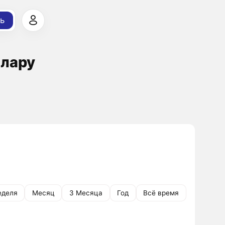
ь
ллару
еделя
Месяц
3 Месяца
Год
Всё время