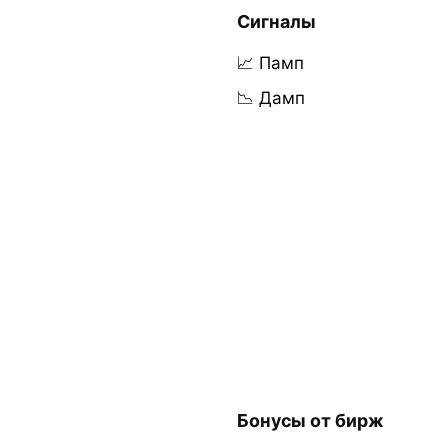
Сигналы
📈 Памп
📉 Дамп
Бонусы от бирж