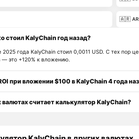
🇦🇷
AR
о стоил KalyChain год назад?
 2025 года KalyChain стоил 0,0011 USD. С тех пор ц
з — это +120% к вложению.
ROI при вложении $100 в KalyChain 4 года на
х валютах считает калькулятор KalyChain?
улятор KalyChain в других валютах