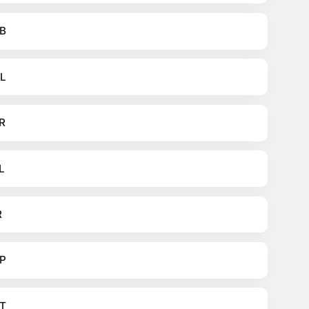
B
L
R
L
R
P
T