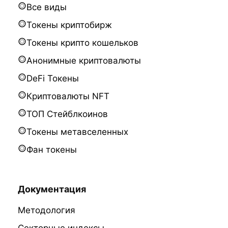
Все виды
Токены криптобирж
Токены крипто кошельков
Анонимные криптовалюты
DeFi Токены
Криптовалюты NFT
ТОП Стейблкоинов
Токены метавселенных
Фан токены
Документация
Методология
Секторные индексы