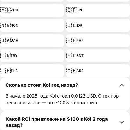
🇻🇳
🇧🇷
VND
BRL
🇳🇬
🇮🇩
NGN
IDR
🇺🇦
🇵🇭
UAH
PHP
🇹🇷
🇧🇩
TRY
BDT
🇹🇭
🇦🇷
THB
ARS
Сколько стоил Koi год назад?
В начале 2025 года Koi стоил 0,0122 USD. С тех пор
цена снизилась — это -100% к вложению.
Какой ROI при вложении $100 в Koi 2 года
назад?