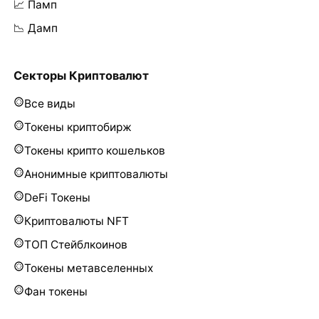
📈 Памп
📉 Дамп
Секторы Криптовалют
Все виды
Токены криптобирж
Токены крипто кошельков
Анонимные криптовалюты
DeFi Токены
Криптовалюты NFT
ТОП Стейблкоинов
Токены метавселенных
Фан токены