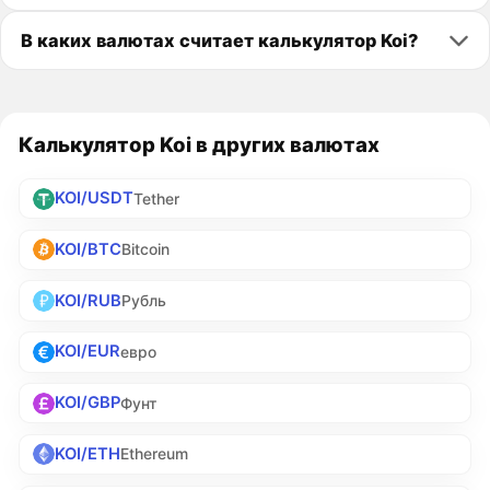
В каких валютах считает калькулятор Koi?
Калькулятор Koi в других валютах
KOI/USDT
Tether
KOI/BTC
Bitcoin
KOI/RUB
Рубль
KOI/EUR
евро
KOI/GBP
Фунт
KOI/ETH
Ethereum