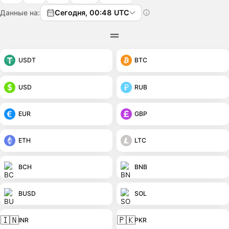
Данные на:
Сегодня, 00:48 UTC
USDT
BTC
USD
RUB
EUR
GBP
ETH
LTC
BCH
BNB
BUSD
SOL
🇮🇳
🇵🇰
INR
PKR