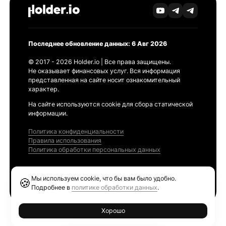
Последнее обновление данных: 6 Авг 2026
© 2017 - 2026 Holder.io | Все права защищены.
Не оказывает финансовых услуг. Вся информация
представленная на сайте носит ознакомительный
характер.
На сайте используются cookie для сбора статической
информации.
Политика конфиденциальности
Правила использования
Политика обработки персональных данных
Продукты
Мы используем cookie, что бы вам было удобно.
🍪
Ethereum GAS Tracker
Подробнее в
политике обработки данных
.
Хорошо