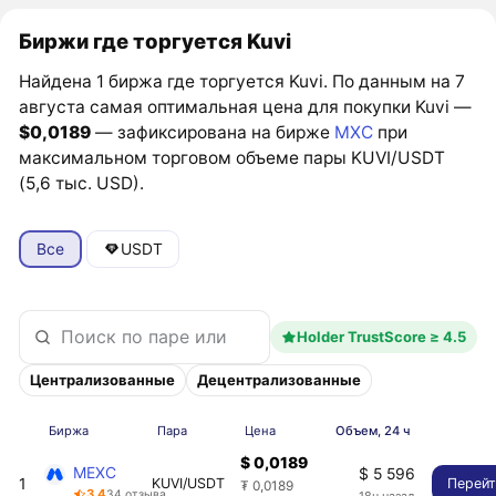
Биржи где торгуется Kuvi
Найдена 1 биржа где торгуется Kuvi. По данным на 7
августа самая оптимальная цена для покупки Kuvi —
$0,0189
— зафиксирована на бирже
MXC
при
максимальном торговом объеме пары KUVI/USDT
(5,6 тыс. USD).
Все
USDT
Holder TrustScore ≥ 4.5
Централизованные
Децентрализованные
Биржа
Пара
Цена
Объем, 24 ч
$ 0,0189
MEXC
$ 5 596
1
KUVI/USDT
Перей
₮ 0,0189
3,4
34 отзыва
18ч назад