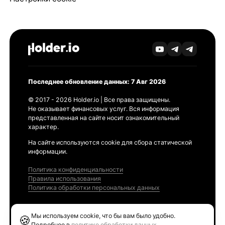
Последнее обновление данных: 7 Авг 2026
© 2017 - 2026 Holder.io | Все права защищены.
Не оказывает финансовых услуг. Вся информация
представленная на сайте носит ознакомительный
характер.
На сайте используются cookie для сбора статической
информации.
Политика конфиденциальности
Правила использования
Политика обработки персональных данных
Продукты
Мы используем cookie, что бы вам было удобно.
🍪
Ethereum GAS Tracker
Подробнее в
политике обработки данных
.