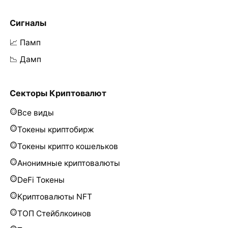
Сигналы
📈 Памп
📉 Дамп
Секторы Криптовалют
Все виды
Токены криптобирж
Токены крипто кошельков
Анонимные криптовалюты
DeFi Токены
Криптовалюты NFT
ТОП Стейблкоинов