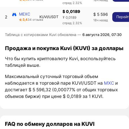
спред 2.32%
$ 0,0189
MEXC
$ 5 596
2
KUVI/USDT
Перей
₮ 0,0189
3,4
34 отзыва
18ч назад
спред 2.32%
Таблица с котировками Kuvi обновлена —
6 августа 2026, 07:30
Продажа и покупка Kuvi (KUVI) за доллары
Что бы купить криптовалюту Kuvi, воспользуйтесь
таблицей выше.
Максимальный суточный торговый объем
наблюдается в торговой паре KUVI/USDT на
MXC
и
достигает $ 5 596,32 (0,00077% от общих торговых
объемов биржи) при цене $ 0,0189 за 1 KUVI.
FAQ по обмену долларов на KUVI