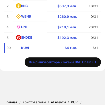
BNB
2
$507,3 млн.
18
/31
WBNB
3
$260,9 млн.
0
/31
UNI
4
$218,1 млн.
23
/31
SNDKB
5
$192,3 млн.
0
/31
KUVI
90
$4 тыс.
1
/31
Все рынки сектора «Токены BNB Chain»
Главная
/
Криптовалюты
/
AI Агенты
/
KUVI
/