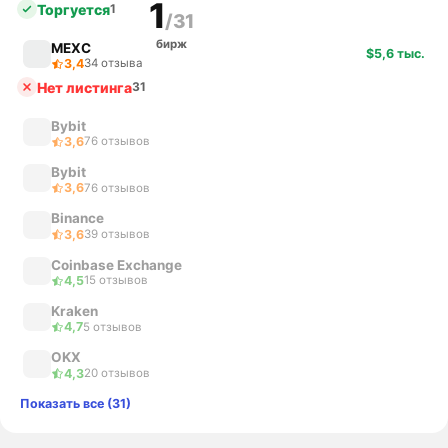
1
Торгуется
1
/31
бирж
MEXC
$5,6 тыс.
3,4
34 отзыва
Нет листинга
31
Bybit
3,6
76 отзывов
Bybit
3,6
76 отзывов
Binance
3,6
39 отзывов
Coinbase Exchange
4,5
15 отзывов
Kraken
4,7
5 отзывов
OKX
4,3
20 отзывов
Показать все (31)