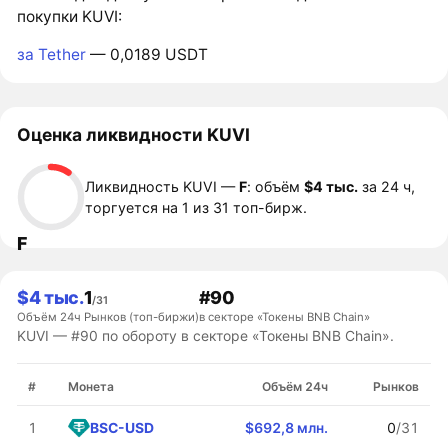
покупки KUVI:
за Tether
— 0,0189 USDT
Оценка ликвидности KUVI
Ликвидность KUVI —
F
: объём
$4 тыс.
за 24 ч,
торгуется на 1 из 31 топ-бирж.
F
$4 тыс.
1
#90
/31
Объём 24ч
Рынков (топ-биржи)
в секторе «Токены BNB Chain»
KUVI — #90 по обороту в секторе «Токены BNB Chain».
#
Монета
Объём 24ч
Рынков
BSC-USD
1
$692,8 млн.
0
/31