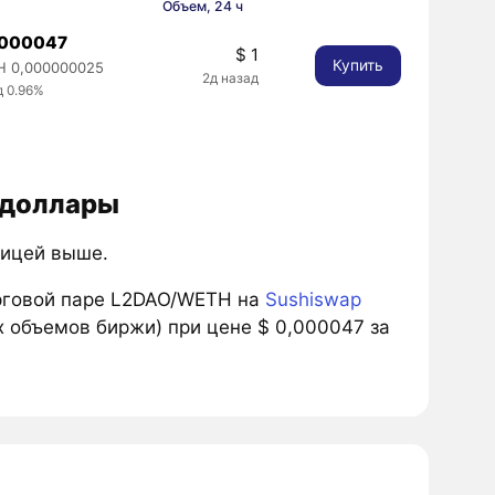
Объем, 24 ч
,000047
$ 1
Купить
 0,000000025
2д назад
д 0.96%
 доллары
лицей выше.
рговой паре L2DAO/WETH на
Sushiswap
х объемов биржи) при цене $ 0,000047 за