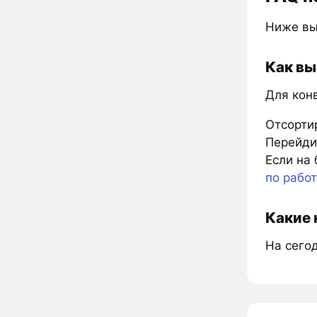
Ниже вы
Как вы
Для кон
Отсорти
Перейдит
Если на 
по рабо
Какие 
На сего