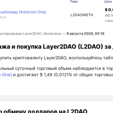
Пара
Цена
$ 0
Sushiswap (Arbitrum One)
L2DAO/WETH
WETH
1,0
спре
 котировками Layer2DAO обновлена —
6 августа 2026, 05:16
жа и покупка Layer2DAO (L2DAO) за
купить криптовалюту Layer2DAO, воспользуйтесь таб
льный суточный торговый объем наблюдается в то
m One)
и достигает $ 1,49 (0,0121% от общих торговы
о обмену долларов на L2DAO