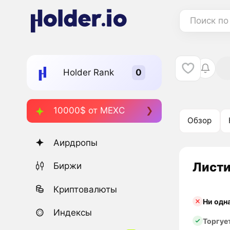
Поиск по
Holder Rank
10000$ от MEXC
Обзор
Аирдропы
Листи
Биржи
Криптовалюты
Ни одн
Индексы
Торгуе