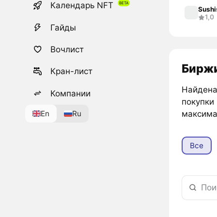
Календарь NFT
Sushi
1,0
Гайды
Вочлист
Биржи
Кран-лист
Найдена
Компании
покупки
En
Ru
максима
Все