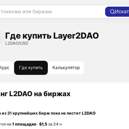
 токенам или биржам
Искат
Где купить Layer2DAO
L2DAO/USD
Курс
Где купить
Калькулятор
нг L2DAO на биржах
а из 31 крупнейших бирж пока не листит
L2DAO
тся на
1 площадке
·
$1,5
за 24 ч