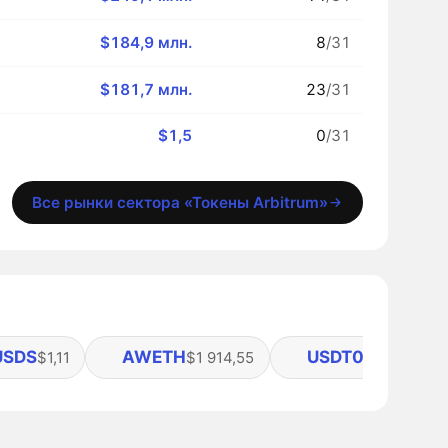
$184,9 млн.
8
/31
$181,7 млн.
23
/31
$1,5
0
/31
Все рынки сектора «Токены Arbitrum»
USDS
AWETH
USDT0
$1,11
$1 914,55
$0,99907