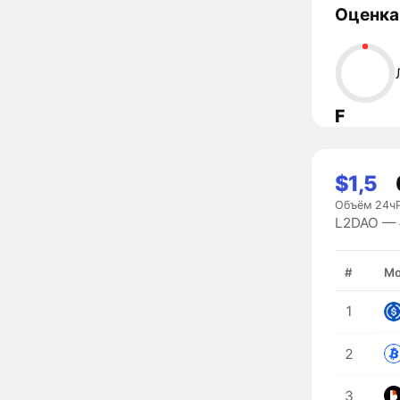
Оценка
F
$1,5
Объём 24ч
L2DAO — #
#
Мо
1
2
3