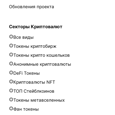
Обновления проекта
Секторы Криптовалют
Все виды
Токены криптобирж
Токены крипто кошельков
Анонимные криптовалюты
DeFi Токены
Криптовалюты NFT
ТОП Стейблкоинов
Токены метавселенных
Фан токены