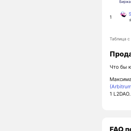
Биржа
1
Таблица с
Прода
Что бы 
Максима
(Arbitru
1 L2DAO.
FAQ п