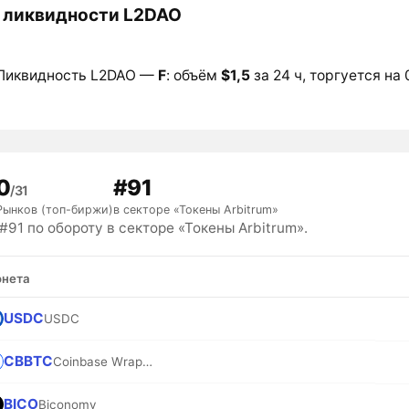
 ликвидности L2DAO
Ликвидность L2DAO —
F
: объём
$1,5
за 24 ч, торгуется на 
0
#91
/31
Рынков (топ-биржи)
в секторе «Токены Arbitrum»
91 по обороту в секторе «Токены Arbitrum».
нета
USDC
USDC
CBBTC
Coinbase Wrapped BTC
BICO
Biconomy