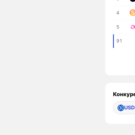
4
5
91
Конкуре
USD