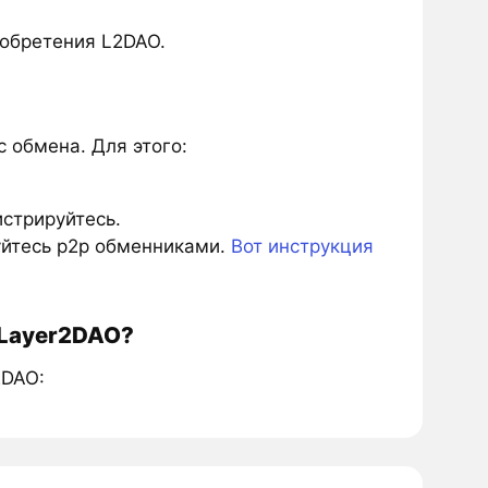
обретения L2DAO.
 обмена. Для этого:
истрируйтесь.
зуйтесь p2p обменниками.
Вот инструкция
 Layer2DAO?
2DAO: