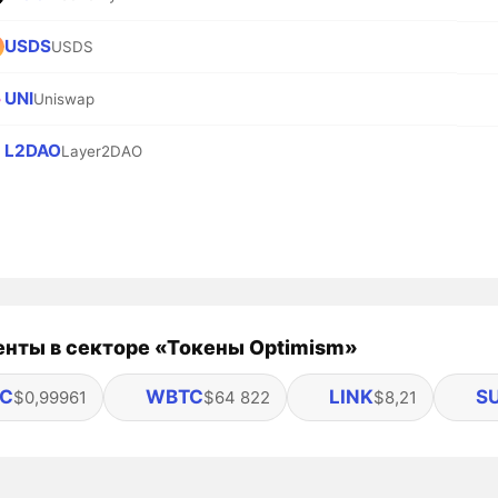
USDS
USDS
UNI
Uniswap
L2DAO
Layer2DAO
нты в секторе «Токены Optimism»
C
WBTC
LINK
S
$0,99961
$64 822
$8,21