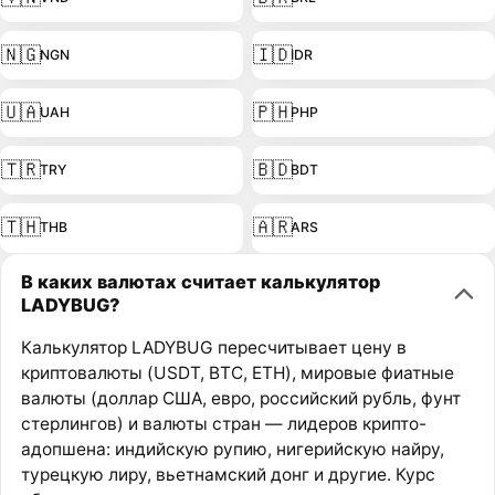
🇳🇬
🇮🇩
NGN
IDR
🇺🇦
🇵🇭
UAH
PHP
🇹🇷
🇧🇩
TRY
BDT
🇹🇭
🇦🇷
THB
ARS
В каких валютах считает калькулятор
LADYBUG?
Калькулятор LADYBUG пересчитывает цену в
криптовалюты (USDT, BTC, ETH), мировые фиатные
валюты (доллар США, евро, российский рубль, фунт
стерлингов) и валюты стран — лидеров крипто-
адопшена: индийскую рупию, нигерийскую найру,
турецкую лиру, вьетнамский донг и другие. Курс