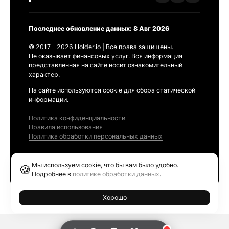
Последнее обновление данных: 8 Авг 2026
© 2017 - 2026 Holder.io | Все права защищены.
Не оказывает финансовых услуг. Вся информация
представленная на сайте носит ознакомительный
характер.
На сайте используются cookie для сбора статической
информации.
Политика конфиденциальности
Правила использования
Политика обработки персональных данных
Продукты
Мы используем cookie, что бы вам было удобно.
🍪
Ethereum GAS Tracker
Подробнее в
политике обработки данных
.
Хорошо