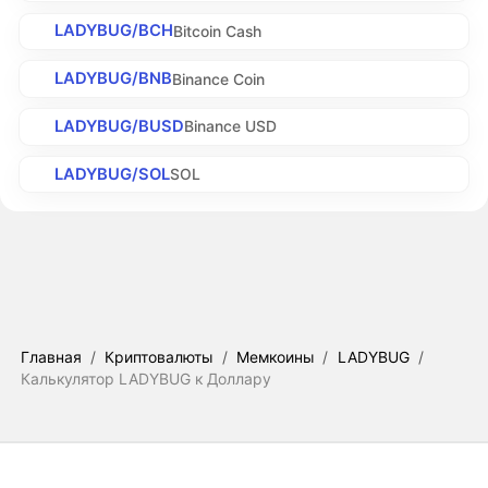
LADYBUG/BCH
Bitcoin Cash
LADYBUG/BNB
Binance Coin
LADYBUG/BUSD
Binance USD
LADYBUG/SOL
SOL
Главная
/
Криптовалюты
/
Мемкоины
/
LADYBUG
/
Калькулятор LADYBUG к Доллару