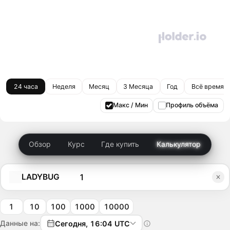
24 часа
Неделя
Месяц
3 Месяца
Год
Всё время
Макс / Мин
Профиль объёма
Обзор
Курс
Где купить
Калькулятор
LADYBUG
1
10
100
1000
10000
Данные на:
Сегодня, 16:04 UTC