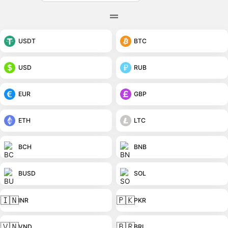
USDT
BTC
USD
RUB
EUR
GBP
ETH
LTC
BCH
BNB
BUSD
SOL
🇮🇳
🇵🇰
INR
PKR
🇻🇳
🇧🇷
VND
BRL