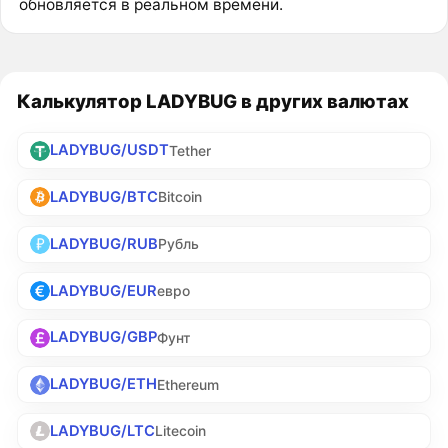
обновляется в реальном времени.
Калькулятор LADYBUG в других валютах
LADYBUG/USDT
Tether
LADYBUG/BTC
Bitcoin
LADYBUG/RUB
Рубль
LADYBUG/EUR
евро
LADYBUG/GBP
Фунт
LADYBUG/ETH
Ethereum
LADYBUG/LTC
Litecoin