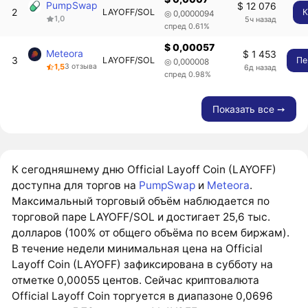
PumpSwap
$ 12 076
2
LAYOFF/SOL
К
◎ 0,0000094
1,0
5ч назад
спред 0.61%
$ 0,00057
Meteora
$ 1 453
3
LAYOFF/SOL
Пе
◎ 0,000008
1,5
3 отзыва
6д назад
спред 0.98%
Показать все ➙
К сегодняшнему дню Official Layoff Coin (LAYOFF)
доступна для торгов на
PumpSwap
и
Meteora
.
Максимальный торговый объём наблюдается по
торговой паре LAYOFF/SOL и достигает 25,6 тыс.
долларов (100% от общего объёма по всем биржам).
В течение недели минимальная цена на Official
Layoff Coin (LAYOFF) зафиксирована в субботу на
отметке 0,00055 центов. Сейчас криптовалюта
Official Layoff Coin торгуется в диапазоне 0,0696