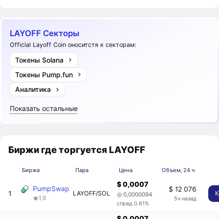
LAYOFF Секторы
Official Layoff Coin оноситстя к секторам:
Токены Solana
Токены Pump.fun
Аналитика
Показать остальные
Биржи где торгуется LAYOFF
Биржа
Пара
Цена
Объем, 24 ч
$ 0,0007
PumpSwap
$ 12 076
1
LAYOFF/SOL
К
◎ 0,0000094
1,0
5ч назад
спред 0.61%
$ 0,0007