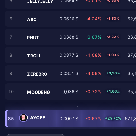
5
0,0564 $
-0,01%
56,
-0,30%
JELLYJELLY
6
0,0526 $
-4,24%
52,
-1,53%
ARC
7
0,0388 $
+0,07%
38,
-3,22%
PNUT
8
0,0377 $
-1,08%
37,
-1,93%
TROLL
9
0,0351 $
-4,08%
35,
+3,26%
ZEREBRO
10
0,036 $
-0,72%
35,
+1,66%
MOODENG
…
LAYOFF
85
0,0007 $
-0,67%
671,8
+25,72%