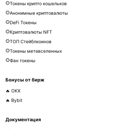
Токены крипто кошельков
Анонимные криптовалюты
DeFi Токены
Криптовалюты NFT
ТОП Стейблкоинов
Токены метавселенных
Фан токены
Бонусы от бирж
🔥 OKX
🔥 Bybit
Документация