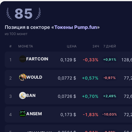
85
Позиция в секторе «
Токены Pump.fun
»
из 100 монет
#
МОНЕТА
ЦЕНА
24Ч
7 ДНЕЙ
FARTCOIN
1
0,129 $
-0,33%
128,6
+0,91%
WOULD
2
0,0772 $
+0,57%
77,
-0,97%
BAN
3
0,0726 $
+0,70%
72,
+2,49%
ANSEM
4
0,173 $
-1,83%
72,
-10,03%