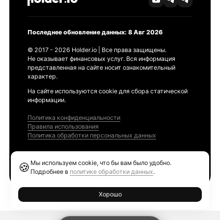
Последнее обновление данных: 8 Авг 2026
© 2017 - 2026 Holder.io | Все права защищены.
Не оказывает финансовых услуг. Вся информация
представленная на сайте носит ознакомительный
характер.
На сайте используются cookie для сбора статической
информации.
Политика конфиденциальности
Правила использования
Политика обработки персональных данных
Продукты
Мы используем cookie, что бы вам было удобно.
🍪
Ethereum GAS Tracker
Подробнее в
политике обработки данных
.
Хорошо