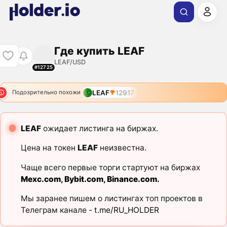
Где купить LEAF
LEAF/USD
#12725
LEAF
12917
Подозрительно похожи
LEAF
ожидает листинга на биржах.
Цена на токен
LEAF
неизвестна.
Чаще всего первые торги стартуют на биржах
Mexc.com
,
Bybit.com
,
Binance.com
.
Мы заранее пишем о листингах топ проектов в
Телеграм канале -
t.me/RU_HOLDER