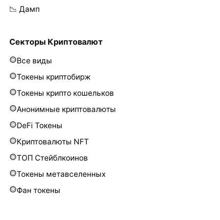
📉 Дамп
Секторы Криптовалют
Все виды
Токены криптобирж
Токены крипто кошельков
Анонимные криптовалюты
DeFi Токены
Криптовалюты NFT
ТОП Стейблкоинов
Токены метавселенных
Фан токены