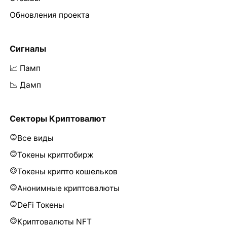
Обновления проекта
Сигналы
📈 Памп
📉 Дамп
Секторы Криптовалют
Все виды
Токены криптобирж
Токены крипто кошельков
Анонимные криптовалюты
DeFi Токены
Криптовалюты NFT