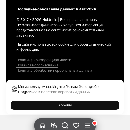
Последнее обновление данных: 6 Авг 2026
© 2017 - 2026 Holder.io | Все права защищены.
Не оказывает финансовых услуг. Вся информация
представленная на сайте носит ознакомительный
характер.
На сайте используются cookie для сбора статической
информации.
Политика конфиденциальности
Правила использования
Политика обработки персональных данных
Продукты
Мы используем cookie, что бы вам было удобно.
🍪
Ethereum GAS Tracker
Подробнее в
политике обработки данных
.
Хорошо