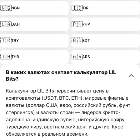
🇳🇬
🇮🇩
NGN
IDR
🇺🇦
🇵🇭
UAH
PHP
🇹🇷
🇧🇩
TRY
BDT
🇹🇭
🇦🇷
THB
ARS
В каких валютах считает калькулятор LIL
Bits?
Калькулятор LIL Bits пересчитывает цену в
криптовалюты (USDT, BTC, ETH), мировые фиатные
валюты (доллар США, евро, российский рубль, фунт
стерлингов) и валюты стран — лидеров крипто-
адопшена: индийскую рупию, нигерийскую найру,
турецкую лиру, вьетнамский донг и другие. Курс
обновляется в реальном времени.