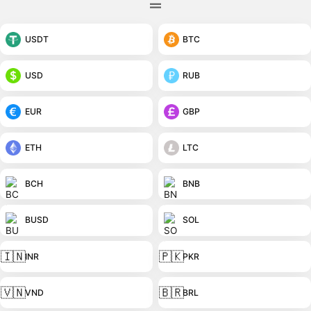
USDT
BTC
USD
RUB
EUR
GBP
ETH
LTC
BCH
BNB
BUSD
SOL
🇮🇳
🇵🇰
INR
PKR
🇻🇳
🇧🇷
VND
BRL