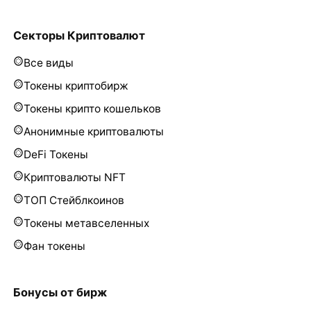
Секторы Криптовалют
Все виды
Токены криптобирж
Токены крипто кошельков
Анонимные криптовалюты
DeFi Токены
Криптовалюты NFT
ТОП Стейблкоинов
Токены метавселенных
Фан токены
Бонусы от бирж