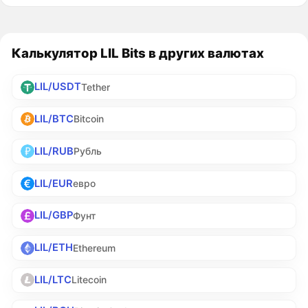
Калькулятор LIL Bits в других валютах
LIL/USDT
Tether
LIL/BTC
Bitcoin
LIL/RUB
Рубль
LIL/EUR
евро
LIL/GBP
Фунт
LIL/ETH
Ethereum
LIL/LTC
Litecoin