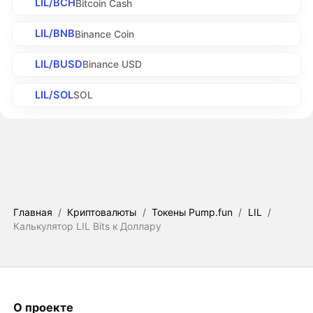
LIL/BCH
Bitcoin Cash
LIL/BNB
Binance Coin
LIL/BUSD
Binance USD
LIL/SOL
SOL
Главная
/
Криптовалюты
/
Токены Pump.fun
/
LIL
/
Калькулятор LIL Bits к Доллару
О проекте