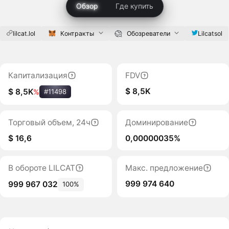
Обзор
Где купить
lilcat.lol
Контракты
Обозреватели
Lilcatsol
Капитализация
FDV
$ 8,5K
$ 8,5K
%
#11498
Торговый объем, 24ч
Доминирование
$ 16,6
0,00000035%
В обороте LILCAT
Макс. предложение
999 974 640
999 967 032
100%