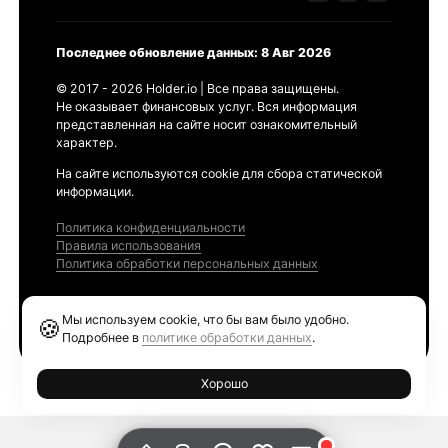
Последнее обновление данных: 8 Авг 2026
© 2017 - 2026 Holder.io | Все права защищены.
Не оказывает финансовых услуг. Вся информация
представленная на сайте носит ознакомительный
характер.
На сайте используются cookie для сбора статической
информации.
Политика конфиденциальности
Правила использования
Политика обработки персональных данных
Продукты
Мы используем cookie, что бы вам было удобно.
🍪
Ethereum GAS Tracker
Подробнее в
политике обработки данных
.
Хорошо