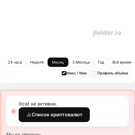
24 часа
Неделя
Месяц
3 Месяца
Год
Всё время
Макс / Мин
Профиль объёма
lilcat не активна.
Список криптовалют
Мы не уверены.