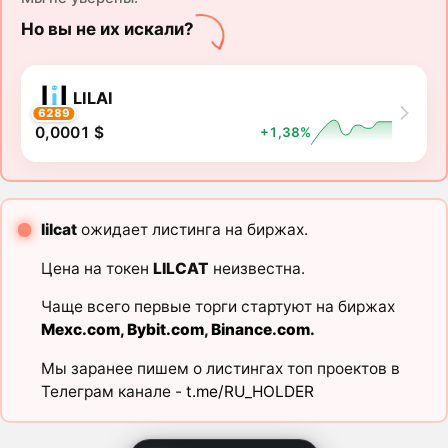
Но вы не их искали?
LILAI
6289
0,0001 $
+1,38%
lilcat
ожидает листинга на биржах.
Цена на токен
LILCAT
неизвестна.
Чаще всего первые торги стартуют на биржах
Mexc.com
,
Bybit.com
,
Binance.com
.
Мы заранее пишем о листингах топ проектов в
Телеграм канале -
t.me/RU_HOLDER