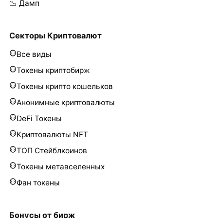
📉 Дамп
Секторы Криптовалют
Все виды
Токены криптобирж
Токены крипто кошельков
Анонимные криптовалюты
DeFi Токены
Криптовалюты NFT
ТОП Стейблкоинов
Токены метавселенных
Фан токены
Бонусы от бирж