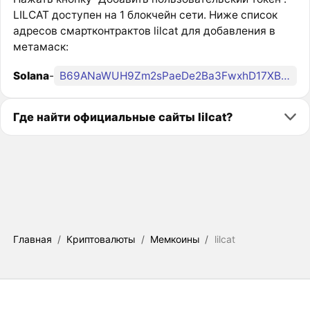
LILCAT доступен на 1 блокчейн сети. Ниже список
адресов смартконтрактов lilcat для добавления в
метамаск:
Solana
-
B69ANaWUH9Zm2sPaeDe2Ba3FwxhD17XBGoY3hp4duLKH
Где найти официальные сайты lilcat?
Главная
/
Криптовалюты
/
Мемкоины
/
lilcat