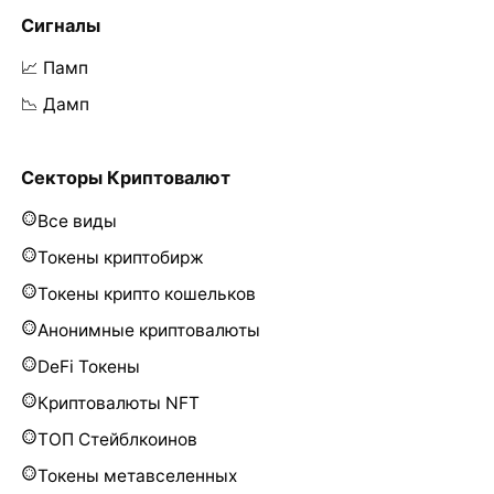
Сигналы
📈 Памп
📉 Дамп
Секторы Криптовалют
Все виды
Токены криптобирж
Токены крипто кошельков
Анонимные криптовалюты
DeFi Токены
Криптовалюты NFT
ТОП Стейблкоинов
Токены метавселенных