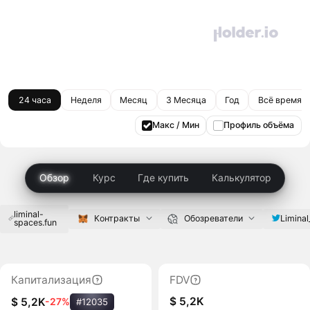
24 часа
Неделя
Месяц
3 Месяца
Год
Всё время
Макс / Мин
Профиль объёма
Обзор
Курс
Где купить
Калькулятор
liminal-
Limina
Контракты
Обозреватели
spaces.fun
Капитализация
FDV
$ 5,2K
$ 5,2K
-27%
#12035