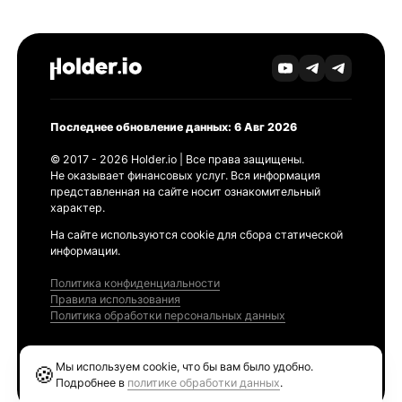
Последнее обновление данных: 6 Авг 2026
© 2017 - 2026 Holder.io | Все права защищены.
Не оказывает финансовых услуг. Вся информация
представленная на сайте носит ознакомительный
характер.
На сайте используются cookie для сбора статической
информации.
Политика конфиденциальности
Правила использования
Политика обработки персональных данных
Продукты
Мы используем cookie, что бы вам было удобно.
🍪
Ethereum GAS Tracker
Подробнее в
политике обработки данных
.