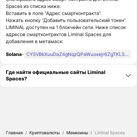
Spaces из списка ниже.
Вставить в поле “Адрес смартконтракта”.
Нажать кнопку “Добавить пользовательский токен”.
LIMINAL доступен на 1 блокчейн сети. Ниже список
адресов смартконтрактов Liminal Spaces для
добавления в метамаск:
Solana
-
CYSVBkXuuDaZ4gNqzQPaWuoxejr6ZgTKLSJeGNdjpump
Где найти официальные сайты Liminal
Spaces?
Главная
/
Криптовалюты
/
Мемкоины
/
Liminal Spaces