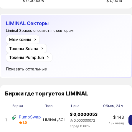
$ 0,000005
$ 0,0014
LIMINAL Секторы
Liminal Spaces оноситстя к секторам:
Мемкоины
Токены Solana
Токены Pump.fun
Показать остальные
Биржи где торгуется LIMINAL
Биржа
Пара
Цена
Объем, 24 ч
$ 0,0000053
PumpSwap
$ 143
1
LIMINAL/SOL
◎ 0,000000072
1,0
13ч назад
спред 0.66%