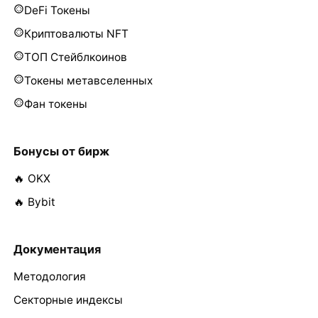
DeFi Токены
Криптовалюты NFT
ТОП Стейблкоинов
Токены метавселенных
Фан токены
Бонусы от бирж
🔥 OKX
🔥 Bybit
Документация
Методология
Секторные индексы