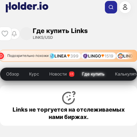
Где купить Links
LINKS/USD
LINEA
399
LINGO
1519
LINDA
Подозрительно похожи
Обзор
Курс
Новости
Где купить
Калькулят
Links не торгуется на отслеживаемых
нами биржах.