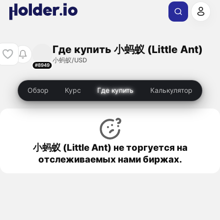
Где купить 小蚂蚁 (Little Ant)
小蚂蚁/USD
#8949
Обзор
Курс
Где купить
Калькулятор
小蚂蚁 (Little Ant) не торгуется на
отслеживаемых нами биржах.