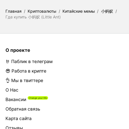
Главная
/
Криптовалюты
/
Китайские мемы
/
小蚂蚁
/
Где купить 小蚂蚁 (Little Ant)
О проекте
🤘 Паблик в телеграм
😎 Работа в крипте
👌 Мы в твиттере
О Нас
Вакансии
Обратная связь
Карта сайта
Отзывы