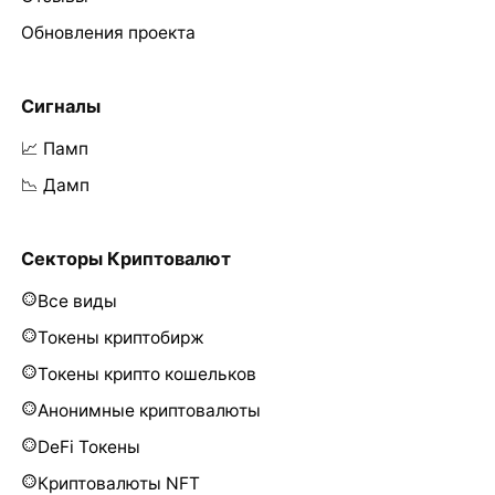
Обновления проекта
Сигналы
📈 Памп
📉 Дамп
Секторы Криптовалют
Все виды
Токены криптобирж
Токены крипто кошельков
Анонимные криптовалюты
DeFi Токены
Криптовалюты NFT