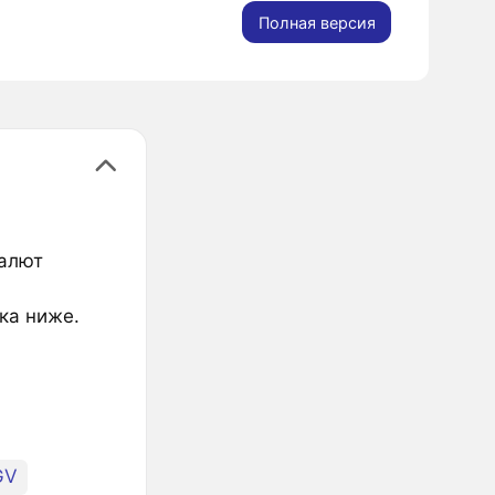
Полная версия
валют
ка ниже.
GV