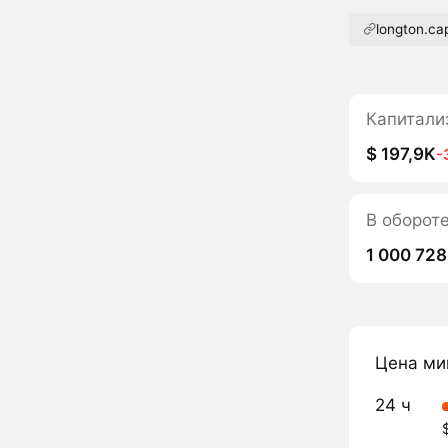
longton.cap
Капитали
$ 197,9K
-
В оборот
1 000 728
Цена ми
24 ч