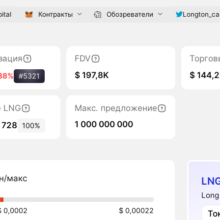
ital
Контракты
Обозреватели
Longton_cap
зация
FDV
Торгов
$ 197,8K
$ 144,2
38%
#5321
е LNG
Макс. предложение
1 000 000 000
 728
100%
н/макс
LNG
Long
$ 0,0002
$ 0,00022
То