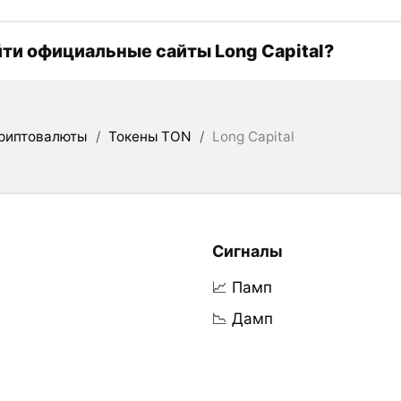
йти официальные сайты Long Capital?
риптовалюты
/
Токены TON
/
Long Capital
Сигналы
📈 Памп
📉 Дамп