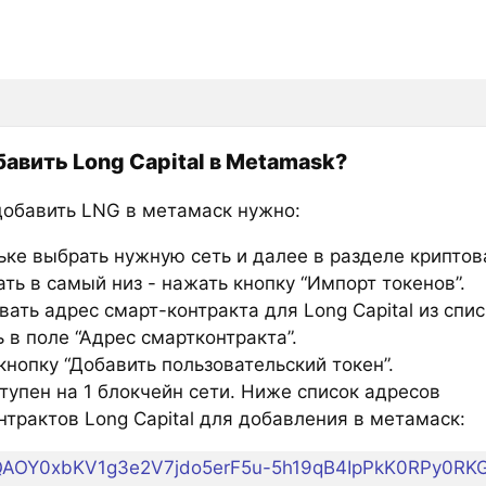
бавить Long Capital в Metamask?
добавить LNG в метамаск нужно:
ьке выбрать нужную сеть и далее в разделе крипто
ть в самый низ - нажать кнопку “Импорт токенов”.
ать адрес смарт-контракта для Long Capital из спис
 в поле “Адрес смартконтракта”.
нопку “Добавить пользовательский токен”.
тупен на 1 блокчейн сети. Ниже список адресов
нтрактов Long Capital для добавления в метамаск:
QAOY0xbKV1g3e2V7jdo5erF5u-5h19qB4IpPkK0RPy0RK