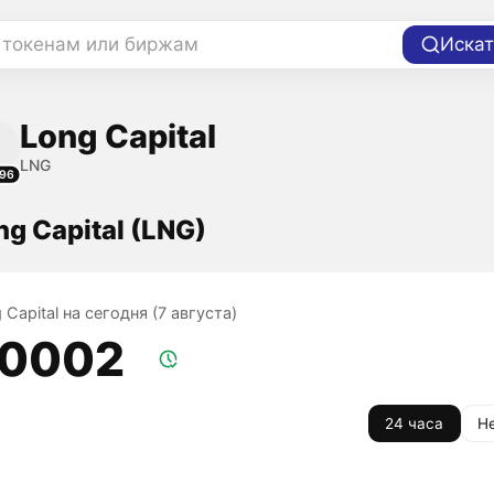
 токенам или биржам
Искат
Long Capital
LNG
96
ng Capital (LNG)
 Capital на сегодня (7 августа)
,0002
24 часа
Н