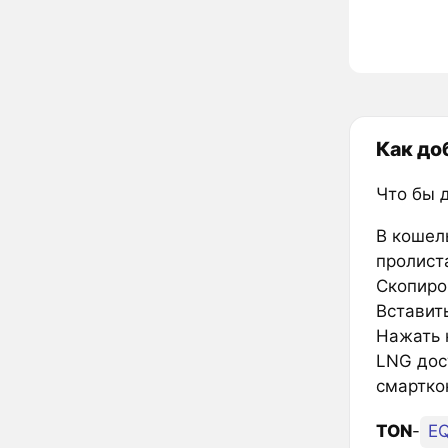
Как до
Что бы 
В кошел
пролиста
Скопиров
Вставить
Нажать к
LNG дос
смартко
TON
-
E