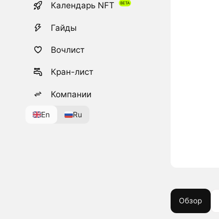
Календарь NFT
Гайды
Вочлист
Кран-лист
Компании
En
Ru
Обзор