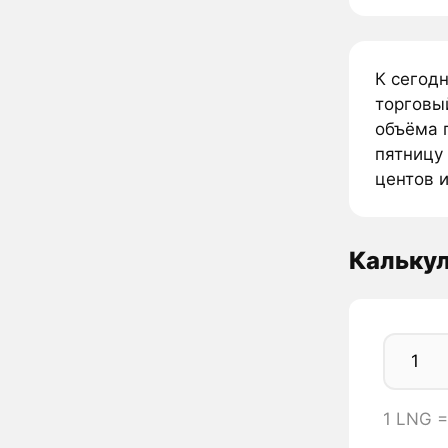
К сегодн
торговы
объёма п
пятницу 
центов и
Кальку
1 LNG 