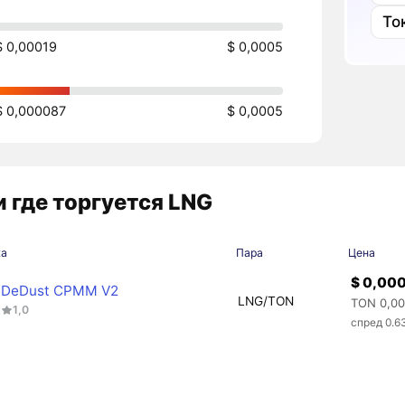
Ток
$ 0,00019
$ 0,0005
$ 0,000087
$ 0,0005
 где торгуется LNG
жа
Пара
Цена
$ 0,00
DeDust CPMM V2
LNG/TON
TON 0,0
1,0
спред 0.