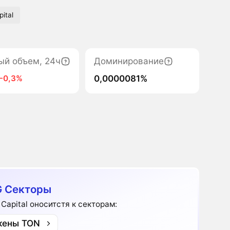
ital
ый объем, 24ч
Доминирование
0,0000081%
-0,3%
 Секторы
 Capital оноситстя к секторам:
кены TON