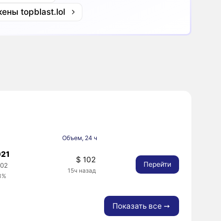
ены topblast.lol
Объем, 24 ч
021
$ 102
Перейти
002
15ч назад
63%
Показать все ➙