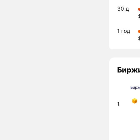
30 д
1 год
Биржи
Бир
1