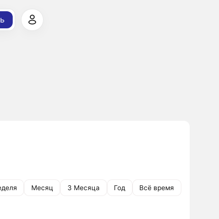
ь
еделя
Месяц
3 Месяца
Год
Всё время