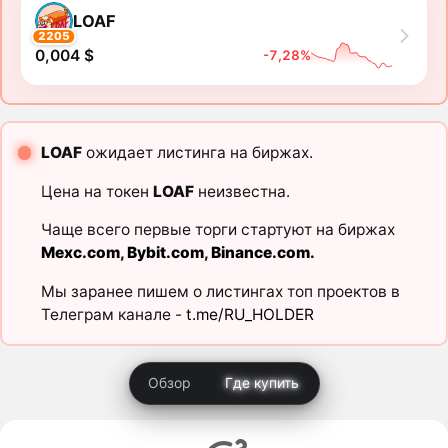
LOAF
2205
0,004 $
-7,28%
LOAF
ожидает листинга на биржах.
Цена на токен
LOAF
неизвестна.
Чаще всего первые торги стартуют на биржах
Mexc.com
,
Bybit.com
,
Binance.com
.
Мы заранее пишем о листингах топ проектов в
Телеграм канале -
t.me/RU_HOLDER
Обзор
Где купить