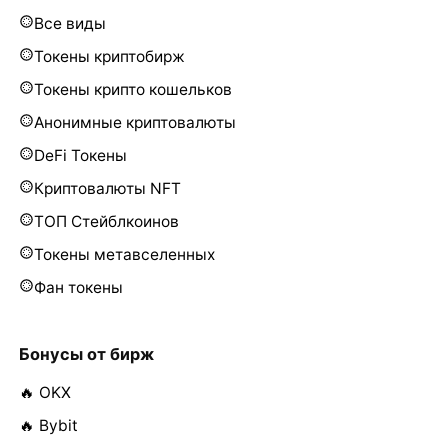
Все виды
Токены криптобирж
Токены крипто кошельков
Анонимные криптовалюты
DeFi Токены
Криптовалюты NFT
ТОП Стейблкоинов
Токены метавселенных
Фан токены
Бонусы от бирж
🔥 OKX
🔥 Bybit