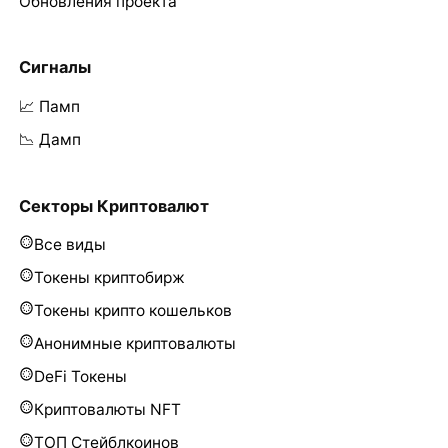
Обновления проекта
Сигналы
📈 Памп
📉 Дамп
Секторы Криптовалют
Все виды
Токены криптобирж
Токены крипто кошельков
Анонимные криптовалюты
DeFi Токены
Криптовалюты NFT
ТОП Стейблкоинов