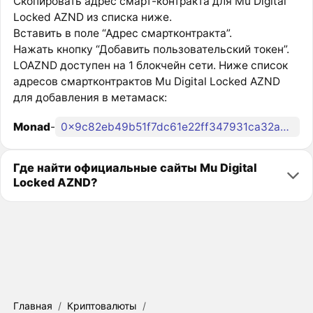
Скопировать адрес смарт-контракта для Mu Digital
Locked AZND из списка ниже.
Вставить в поле “Адрес смартконтракта”.
Нажать кнопку “Добавить пользовательский токен”.
LOAZND доступен на 1 блокчейн сети. Ниже список
адресов смартконтрактов Mu Digital Locked AZND
для добавления в метамаск:
Monad
-
0x9c82eb49b51f7dc61e22ff347931ca32adc6cd90
Где найти официальные сайты Mu Digital
Locked AZND?
Главная
/
Криптовалюты
/