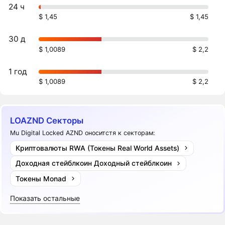
24 ч
$ 1,45
$ 1,45
30 д
$ 1,0089
$ 2,2
1 год
$ 1,0089
$ 2,2
LOAZND Секторы
Mu Digital Locked AZND оноситстя к секторам:
Криптовалюты RWA (Токены Real World Assets)
Доходная стейблкоин Доходный стейблкоин
Токены Monad
Показать остальные