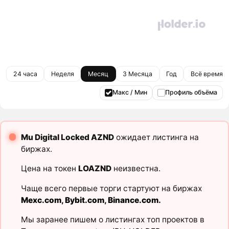
24 часа
Неделя
Месяц
3 Месяца
Год
Всё время
Макс / Мин
Профиль объёма
Mu Digital Locked AZND
ожидает листинга на
биржах.
Цена на токен
LOAZND
неизвестна.
Чаще всего первые торги стартуют на биржах
Mexc.com
,
Bybit.com
,
Binance.com
.
Мы заранее пишем о листингах топ проектов в