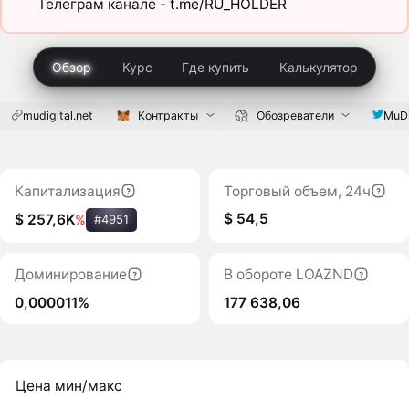
Телеграм канале -
t.me/RU_HOLDER
Обзор
Курс
Где купить
Калькулятор
mudigital.net
Контракты
Обозреватели
MuDi
Капитализация
Торговый объем, 24ч
$ 54,5
$ 257,6K
%
#4951
Доминирование
В обороте LOAZND
0,000011%
177 638,06
Цена мин/макс