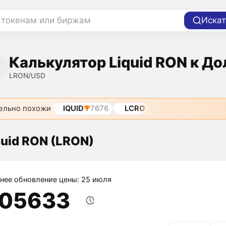
 токенам или биржам
Искат
Калькулятор Liquid RON к Д
LRON/USD
ельно похожи
IQUID
7676
LCRO
quid RON (LRON)
нее обновление цены: 25 июля
,05633