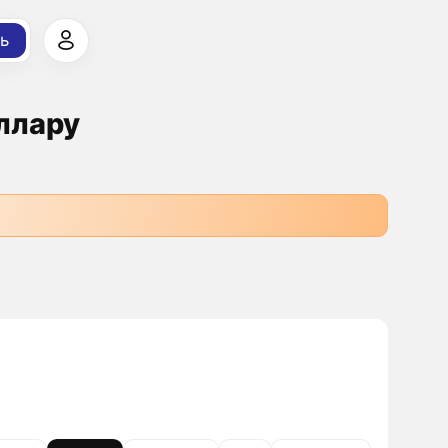
ь
оллару