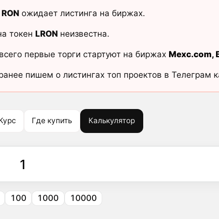
d RON
ожидает листинга на биржах.
на токен
LRON
неизвестна.
всего первые торги стартуют на биржах
Mexc.com
,
ранее пишем о листингах топ проектов в Телеграм 
Курс
Где купить
Калькулятор
100
1000
10000