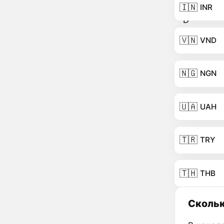
🇮🇳
INR
🇻🇳
VND
🇳🇬
NGN
🇺🇦
UAH
🇹🇷
TRY
🇹🇭
THB
Скольк