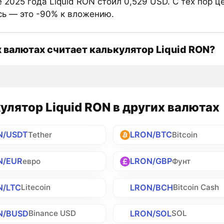
 2025 года Liquid RON стоил 0,529 USD. С тех пор ц
сь — это -90% к вложению.
х валютах считает калькулятор Liquid RON?
улятор Liquid RON в других валютах
N/USDT
LRON/BTC
Tether
Bitcoin
N/EUR
LRON/GBP
евро
Фунт
N/LTC
LRON/BCH
Litecoin
Bitcoin Cash
N/BUSD
LRON/SOL
Binance USD
SOL