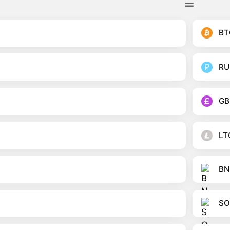
BT
RU
GB
LT
BN
SO