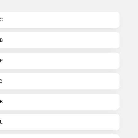
C
B
P
C
B
L