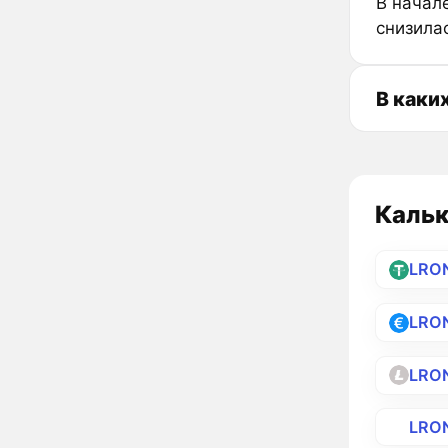
В начале
снизила
В каки
Кальк
LRO
LRO
LRO
LRO