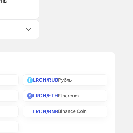
ена
LRON/RUB
Рубль
LRON/ETH
Ethereum
LRON/BNB
Binance Coin