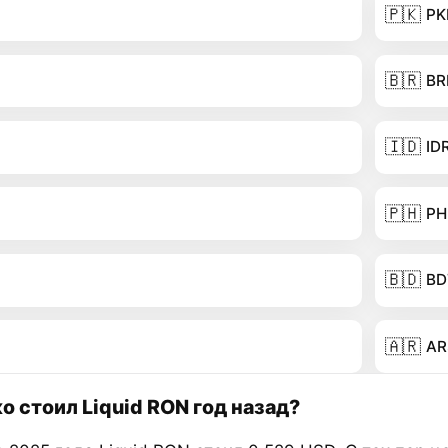
🇵🇰
PK
🇧🇷
BR
🇮🇩
ID
🇵🇭
PH
🇧🇩
BD
🇦🇷
AR
о стоил Liquid RON год назад?