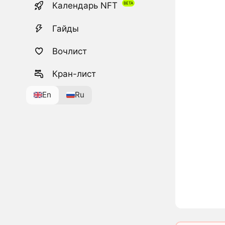
Календарь NFT
Гайды
Вочлист
Кран-лист
En
Ru