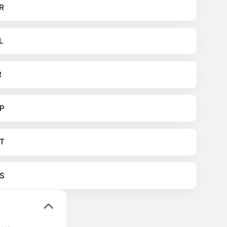
R
L
R
P
T
S