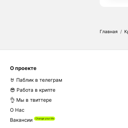
Главная
/
К
О проекте
🤘 Паблик в телеграм
😎 Работа в крипте
👌 Мы в твиттере
О Нас
Вакансии