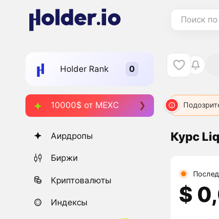
Поиск по
Holder Rank
10000$ от MEXC
Подозрит
Курс Li
Аирдропы
Биржи
Послед
Криптовалюты
$ 0
Индексы