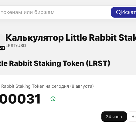
 токенам или биржам
Искат
Калькулятор Little Rabbit St
LRST/USD
29
tle Rabbit Staking Token (LRST)
le Rabbit Staking Token на сегодня (8 августа)
,00031
24 часа
Н