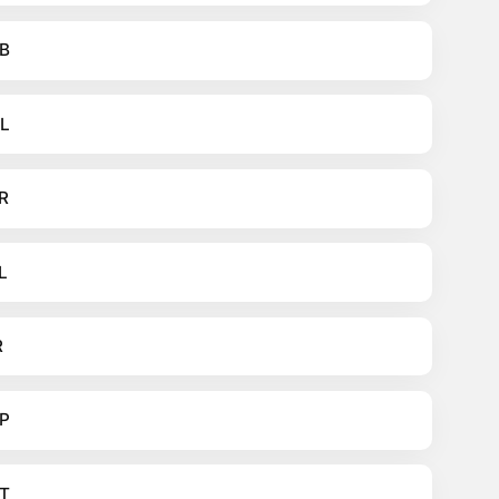
B
L
R
L
R
P
T