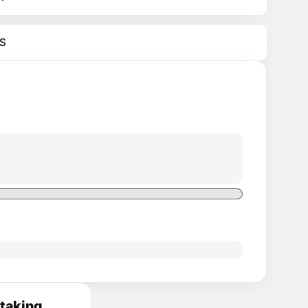
S
Staking