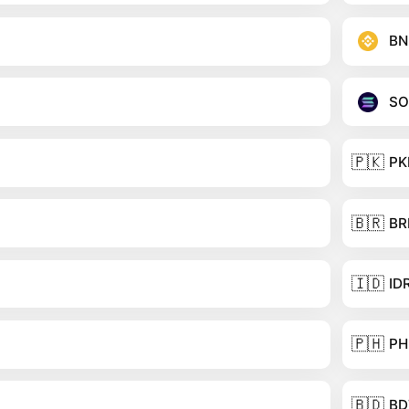
BN
SO
🇵🇰
PK
🇧🇷
BR
🇮🇩
ID
🇵🇭
PH
🇧🇩
BD