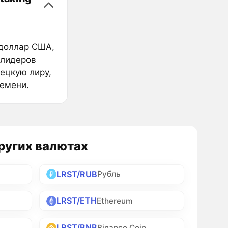
в
(доллар США,
 лидеров
ецкую лиру,
ремени.
других валютах
LRST/RUB
Рубль
LRST/ETH
Ethereum
LRST/BNB
Binance Coin