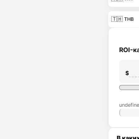
🇹🇭
THB
ROI-к
$
undefin
В каких