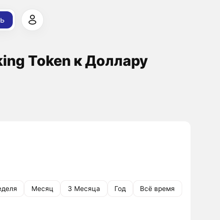
ь
aking Token к Доллару
еделя
Месяц
3 Месяца
Год
Всё время