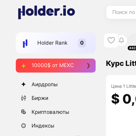
Поиск по
Holder Rank
#42
Курс Lit
10000$ от MEXC
Аирдропы
Цена 1 Litt
$ 0
Биржи
Криптовалюты
Индексы