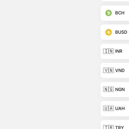
BCH
BUSD
🇮🇳
INR
🇻🇳
VND
🇳🇬
NGN
🇺🇦
UAH
🇹🇷
TRY