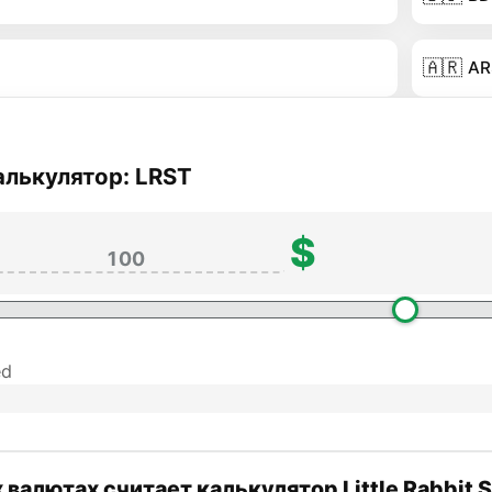
🇦🇷
AR
алькулятор: LRST
$
ed
 валютах считает калькулятор Little Rabbit 