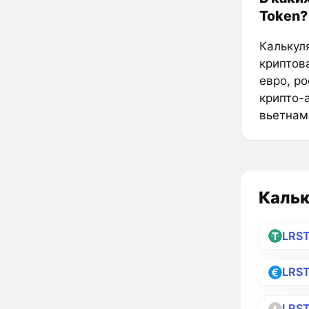
Token?
Калькуля
криптов
евро, р
крипто-
вьетнам
Кальк
LRS
LRS
LRST