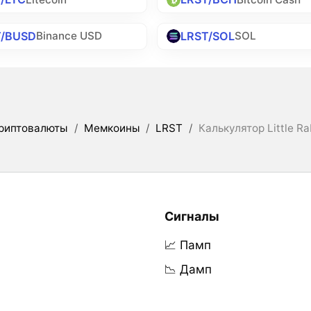
T/BUSD
LRST/SOL
Binance USD
SOL
риптовалюты
/
Мемкоины
/
LRST
/
Калькулятор Little R
Сигналы
📈 Памп
📉 Дамп