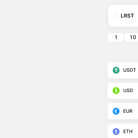
LRST
1
10
USDT
USD
EUR
ETH