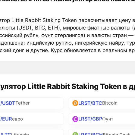
тор Little Rabbit Staking Token пересчитывает цену 
алюты (USDT, BTC, ETH), мировые фиатные валюты 
оссийский рубль, фунт стерлингов) и валюты стран —
адопшена: индийскую рупию, нигерийскую найру, тур
ский донг и другие. Курс обновляется в реальном в
улятор Little Rabbit Staking Token в 
T/USDT
LRST/BTC
Tether
Bitcoin
T/EUR
LRST/GBP
евро
Фунт
/LTC
LRST/BCH
Litecoin
Bitcoin Cash