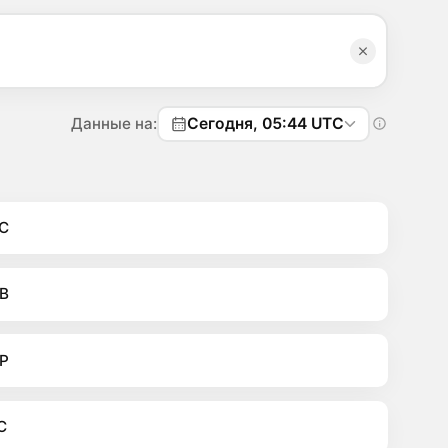
Данные на:
Сегодня, 05:44 UTC
C
B
P
C