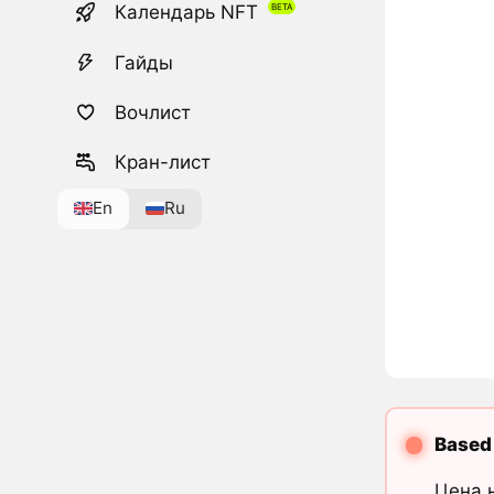
Календарь NFT
Гайды
Вочлист
Кран-лист
En
Ru
Based
Цена 