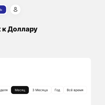
ь
t к Доллару
деля
Месяц
3 Месяца
Год
Всё время