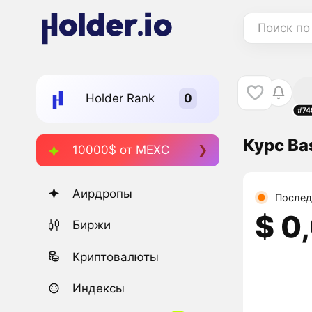
Поиск по
Holder Rank
#74
Курс Ba
10000$ от MEXC
Аирдропы
Послед
$ 0
Биржи
Криптовалюты
Индексы