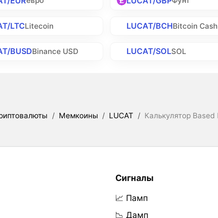
AT/EUR
LUCAT/GBP
евро
Фунт
AT/LTC
LUCAT/BCH
Litecoin
Bitcoin Cash
AT/BUSD
LUCAT/SOL
Binance USD
SOL
риптовалюты
/
Мемкоины
/
LUCAT
/
Калькулятор Based 
Сигналы
📈 Памп
📉 Дамп