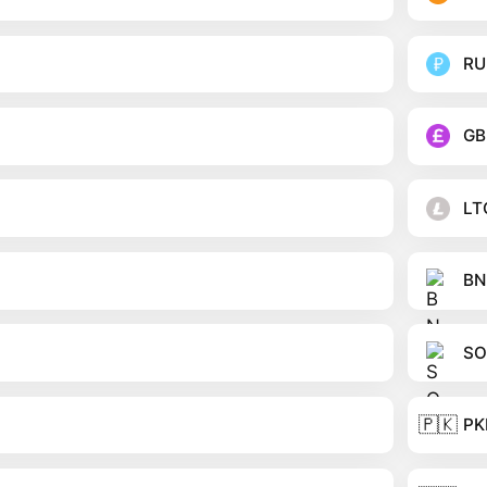
RU
GB
LT
BN
SO
🇵🇰
PK