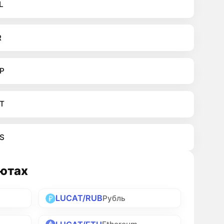
L
R
P
T
S
лютах
LUCAT/RUB
Рубль