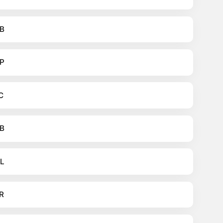
B
P
C
B
L
R