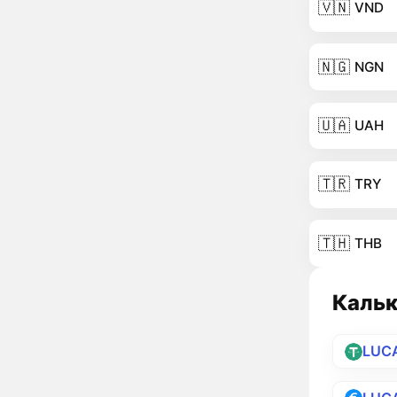
🇻🇳
VND
🇳🇬
NGN
🇺🇦
UAH
🇹🇷
TRY
🇹🇭
THB
Кальк
LUC