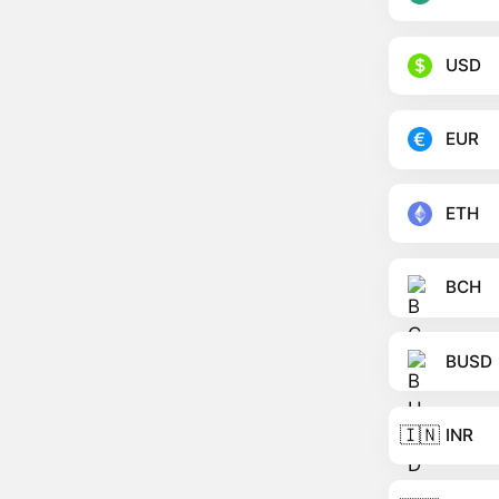
USD
EUR
ETH
BCH
BUSD
🇮🇳
INR