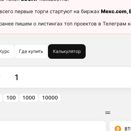
всего первые торги стартуют на биржах
Mexc.com
,
ранее пишем о листингах топ проектов в Телеграм 
Курс
Где купить
Калькулятор
T
100
1000
10000
BT