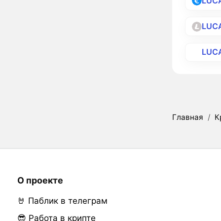
LUC
LUC
LUC
Главная
/
К
О проекте
🤘 Паблик в телеграм
😎 Работа в крипте