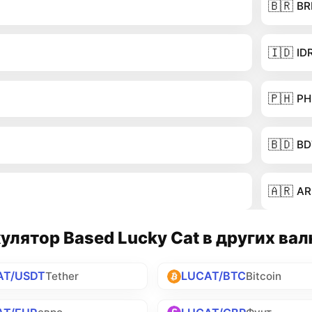
🇧🇷
BR
🇮🇩
ID
🇵🇭
PH
🇧🇩
BD
🇦🇷
AR
улятор Based Lucky Cat в других ва
AT/USDT
LUCAT/BTC
Tether
Bitcoin