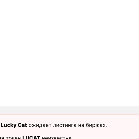
 Lucky Cat
ожидает листинга на биржах.
на токен
LUCAT
неизвестна.