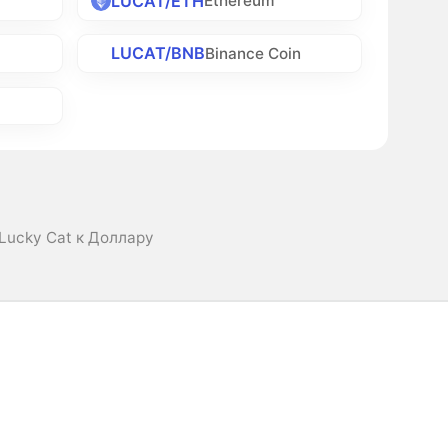
LUCAT/ETH
Ethereum
LUCAT/BNB
Binance Coin
Lucky Cat к Доллару