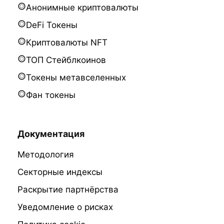
Анонимные криптовалюты
DeFi Токены
Криптовалюты NFT
ТОП Стейблкоинов
Токены метавселенных
Фан токены
Документация
Методология
Секторные индексы
Раскрытие партнёрства
Уведомление о рисках