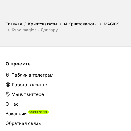
Главная
/
Криптовалюты
/
AI Криптовалюты
/
MAGICS
/
Курс magics к Доллару
О проекте
🤘 Паблик в телеграм
😎 Работа в крипте
👌 Мы в твиттере
О Нас
Вакансии
Обратная связь