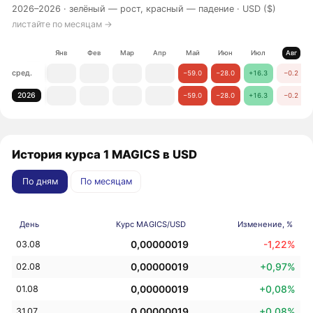
2026–2026 ·
зелёный — рост, красный — падение
· USD ($)
листайте по месяцам →
Янв
Фев
Мар
Апр
Май
Июн
Июл
Авг
сред.
−59.0
−28.0
+16.3
−0.2
2026
−59.0
−28.0
+16.3
−0.2
История курса 1 MAGICS в USD
По дням
По месяцам
День
Курс MAGICS/USD
Изменение, %
0,00000019
-1,22%
03.08
0,00000019
+0,97%
02.08
0,00000019
+0,08%
01.08
0,00000019
+0,08%
31.07