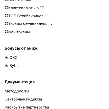
Криптовалюты NFT
ТОП Стейблкоинов
Токены метавселенных
Фан токены
Бонусы от бирж
🔥 OKX
🔥 Bybit
Документация
Методология
Секторные индексы
Раскрытие партнёрства