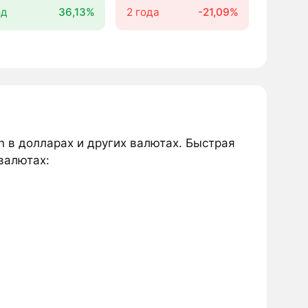
од
36,13%
2 года
-21,09%
n в долларах и других валютах. Быстрая
валютах: