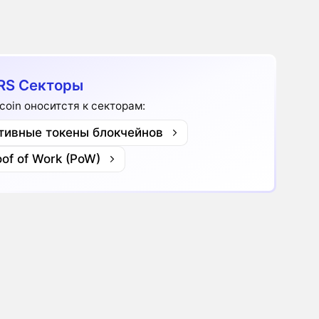
RS Секторы
coin оноситстя к секторам:
тивные токены блокчейнов
oof of Work (PoW)