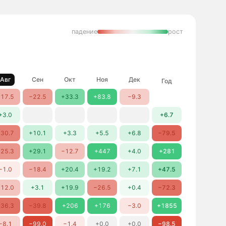
падение
рост
Авг
Сен
Окт
Ноя
Дек
Год
17.5
−22.5
+33.3
+83.8
−9.3
+3.0
+6.7
30.7
+10.1
+3.3
+5.5
+6.8
−79.5
25.3
+29.1
−12.7
+447
+4.0
+281
−1.0
−18.4
+20.4
+19.2
+7.1
+47.5
12.0
+3.1
+19.9
−26.5
+0.4
−72.3
36.3
−39.8
+206
+176
−3.0
+1855
−8.1
−99.0
−1.4
+0.0
+0.0
−98.5