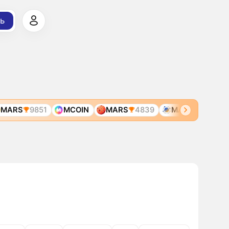
ь
ARS
9851
MCOIN
MARS
4839
MARS
5624