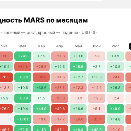
дность
MARS
по месяцам
 ·
зелёный — рост, красный — падение
· USD ($)
Янв
Фев
Мар
Апр
Май
Июн
Июл
−31.3
+242
+7.5
−21.6
+13.0
−5.8
+9.9
−
+19.5
−37.8
−25.5
+12.5
+46.5
+2.7
+10.5
−76.0
+88.8
−38.8
−14.5
+12.7
+13.6
−24.0
−
−13.8
+10.6
+38.6
−28.5
−22.3
−14.1
+26.3
−
+5.2
+88.8
+1.5
−28.6
−3.0
−12.8
−2.4
−76.0
+19.4
+44.9
−49.6
+16.6
−5.1
+49.0
−
+1701
−19.6
−17.7
−29.6
−35.4
+14.8
−
−46.5
+72.5
+110
−47.1
+48.8
+40.9
−21.0