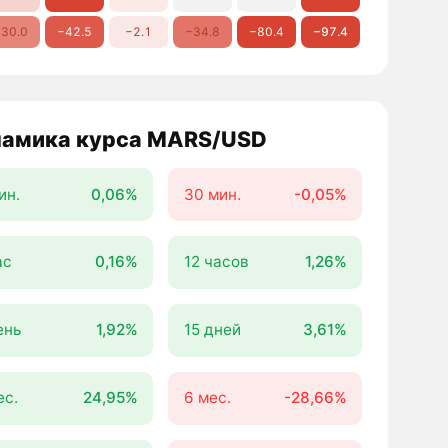
30.0
−42.5
−2.1
−34.8
−80.4
−97.4
амика курса MARS/USD
ин.
0,06%
30 мин.
-0,05%
ас
0,16%
12 часов
1,26%
ень
1,92%
15 дней
3,61%
ес.
24,95%
6 мес.
-28,66%