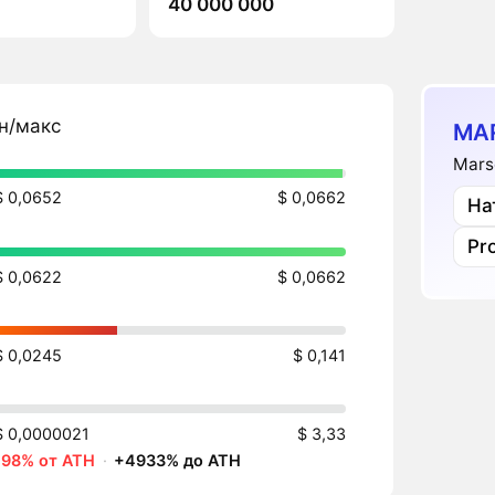
40 000 000
н/макс
MA
Mars
$ 0,0652
$ 0,0662
На
Pr
$ 0,0622
$ 0,0662
$ 0,0245
$ 0,141
$ 0,0000021
$ 3,33
-98% от ATH
·
+4933% до ATH