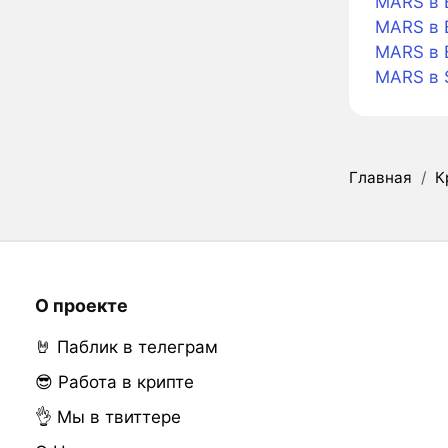
MARS в B
MARS в B
MARS в 
MARS в 
Главная
/
К
О проекте
🤘 Паблик в телеграм
😎 Работа в крипте
👌 Мы в твиттере