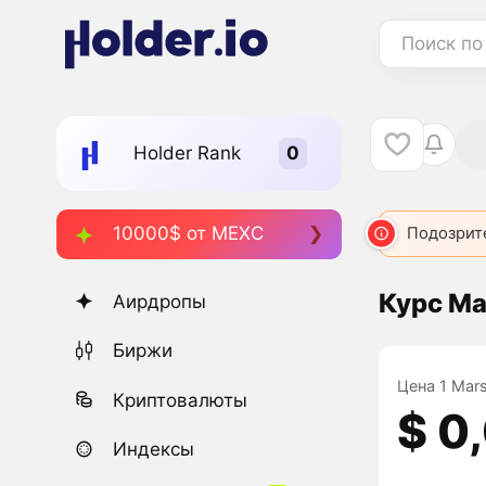
Поиск по
Holder Rank
10000$ от MEXC
MARS
4839
MARS
5624
MARS
Подозрит
6259
Курс Ma
Аирдропы
Биржи
Цена 1 Mars
Криптовалюты
$ 0
Индексы