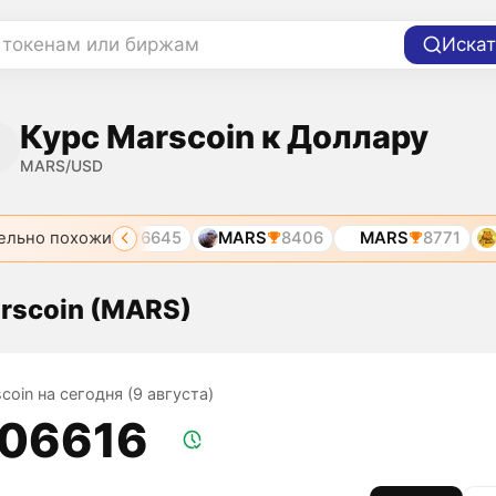
 токенам или биржам
Искат
Курс Marscoin к Доллару
MARS/USD
ельно похожи
MARSCOIN
6645
MARS
8406
MARS
8771
M
rscoin (MARS)
coin на сегодня (9 августа)
,06616