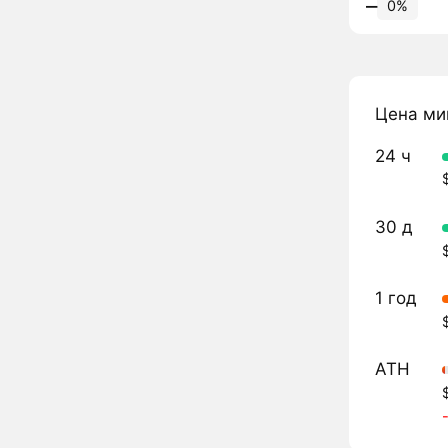
‒
0%
Цена ми
24 ч
30 д
1 год
ATH