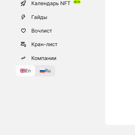
Календарь NFT
Гайды
Вочлист
Кран-лист
Компании
En
Ru