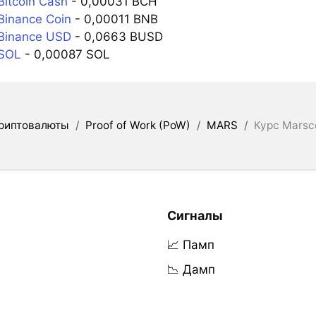
itcoin Cash
- 0,00031 BCH
inance Coin
- 0,00011 BNB
Binance USD
- 0,0663 BUSD
SOL
- 0,00087 SOL
риптовалюты
/
Proof of Work (PoW)
/
MARS
/
Курс Marsc
Сигналы
📈 Памп
📉 Дамп