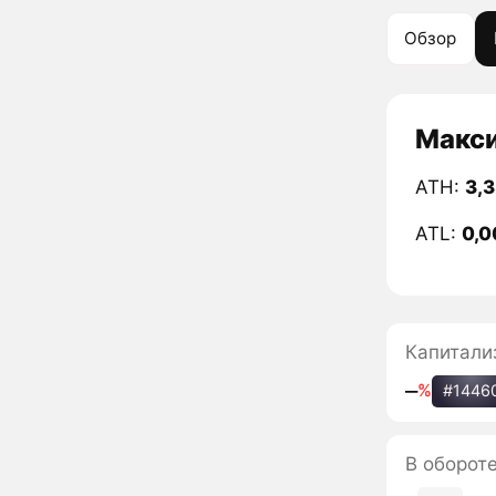
Обзор
Макси
ATH:
3,
ATL:
0,0
Капитали
‒
%
#1446
В оборот