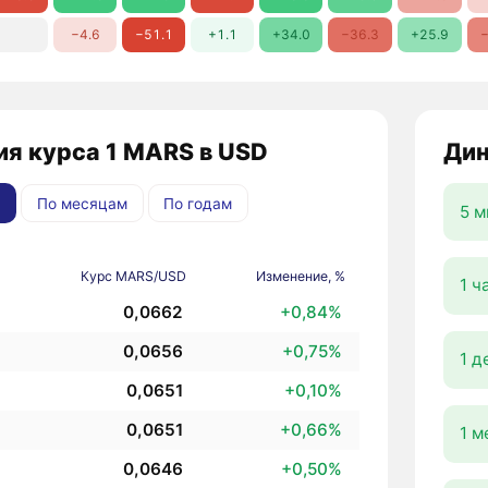
−4.6
−51.1
+1.1
+34.0
−36.3
+25.9
−
ия курса 1 MARS в USD
Дин
По месяцам
По годам
5 м
Курс MARS/USD
Изменение, %
1 ч
0,0662
+0,84%
0,0656
+0,75%
1 д
0,0651
+0,10%
0,0651
+0,66%
1 м
0,0646
+0,50%