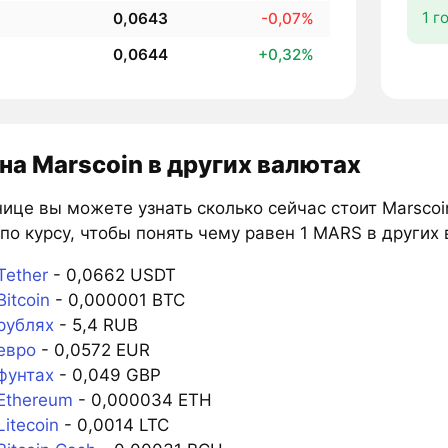
1 г
0,0643
-0,07%
0,0644
+0,32%
на Marscoin в других валютах
ице вы можете узнать сколько сейчас стоит Marscoi
по курсу, чтобы понять чему равен 1 MARS в других 
Tether
- 0,0662 USDT
itcoin
- 0,000001 BTC
рублях
- 5,4 RUB
евро
- 0,0572 EUR
фунтах
- 0,049 GBP
Ethereum
- 0,000034 ETH
itecoin
- 0,0014 LTC