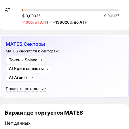
ATH
$ 0,00035
$ 0,0127
-100% от ATH
·
+138026% до ATH
MATES Секторы
MATES оноситстя к секторам:
Токены Solana
AI Криптовалюты
AI Агенты
Показать остальные
Биржи где торгуется MATES
Нет данных