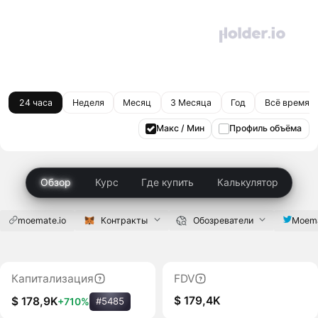
24 часа
Неделя
Месяц
3 Месяца
Год
Всё время
Макс / Мин
Профиль объёма
Обзор
Курс
Где купить
Калькулятор
moemate.io
Контракты
Обозреватели
Moema
Капитализация
FDV
$ 179,4K
$ 178,9K
+710%
#5485