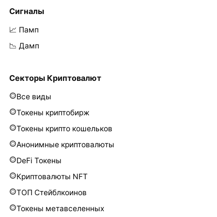
Сигналы
📈 Памп
📉 Дамп
Секторы Криптовалют
Все виды
Токены криптобирж
Токены крипто кошельков
Анонимные криптовалюты
DeFi Токены
Криптовалюты NFT
ТОП Стейблкоинов
Токены метавселенных