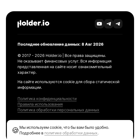
Последнее обновление данных: 8 Авг 2026
© 2017 - 2026 Holder.io | Все права защищены.
Не оказывает финансовых услуг. Вся информация
представленная на сайте носит ознакомительный
характер.
На сайте используются cookie для сбора статической
информации.
Политика конфиденциальности
Правила использования
Политика обработки персональных данных
Продукты
Мы используем cookie, что бы вам было удобно.
🍪
Ethereum GAS Tracker
Подробнее в
политике обработки данных
.