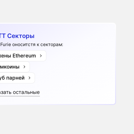
T Секторы
 Furie оноситстя к секторам:
кены Ethereum
мкоины
уб парней
зать остальные