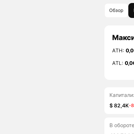
Обзор
Макси
ATH:
0,
ATL:
0,
Капитали
$ 82,4K
-
В оборот