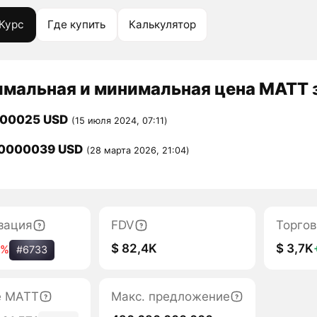
Курс
Где купить
Калькулятор
мальная и минимальная цена MATT з
000025 USD
(15 июля 2024, 07:11)
00000039 USD
(28 марта 2026, 21:04)
зация
FDV
Торгов
$ 82,4K
$ 3,7K
8%
#6733
е MATT
Макс. предложение