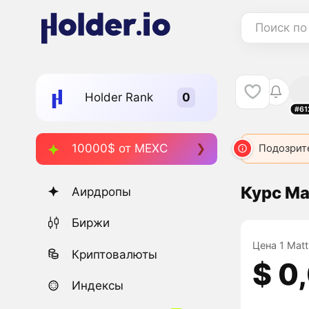
Поиск по
Holder Rank
#61
10000$ от MEXC
Подозрит
Курс Ma
Аирдропы
Биржи
Цена 1 Matt
Криптовалюты
$ 0
Индексы