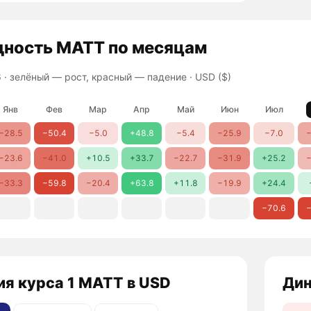
дность
MATT
по месяцам
 ·
зелёный — рост, красный — падение
· USD ($)
Янв
Фев
Мар
Апр
Май
Июн
Июл
−28.5
−50.4
−5.0
+48.8
−5.4
−25.9
−7.0
−
−23.6
−41.0
+10.5
+33.7
−22.7
−31.9
+25.2
−
−33.3
−59.8
−20.4
+63.8
+11.8
−19.9
+24.4
−70.6
−
ия курса 1 MATT в USD
Дин