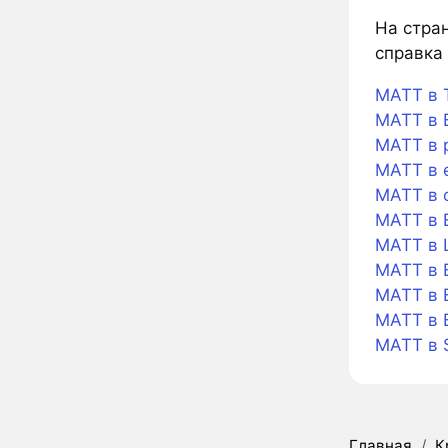
На стран
справка 
MATT в 
MATT в B
MATT в 
MATT в 
MATT в 
MATT в 
MATT в L
MATT в B
MATT в B
MATT в 
MATT в 
Главная
/
К