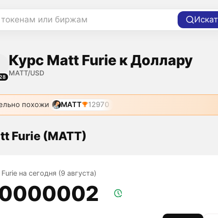
 токенам или биржам
Искат
Курс Matt Furie к Доллару
MATT/USD
28
ельно похожи
MATT
12970
tt Furie (MATT)
 Furie на сегодня (9 августа)
,0000002