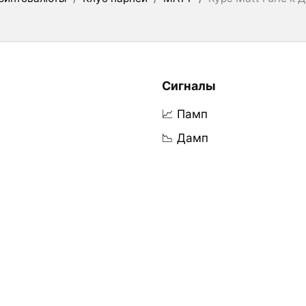
Сигналы
📈 Памп
📉 Дамп