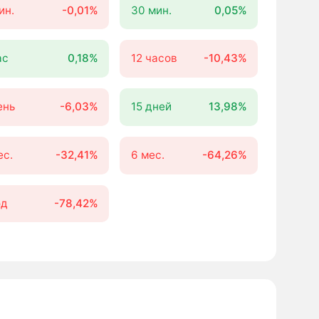
ин.
-0,01%
30 мин.
0,05%
ас
0,18%
12 часов
-10,43%
ень
-6,03%
15 дней
13,98%
ес.
-32,41%
6 мес.
-64,26%
од
-78,42%