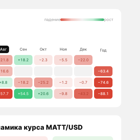
падение
рост
Авг
Сен
Окт
Ноя
Дек
Год
21.8
+18.2
−2.3
−5.5
−22.0
16.6
−63.4
+8.8
−18.2
−25.2
−1.2
−0.7
−74.6
57.7
+54.5
+20.6
−9.8
−43.2
−88.1
амика курса MATT/USD