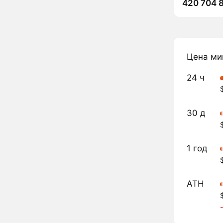
420 704 8
Цена ми
24 ч
30 д
1 год
ATH