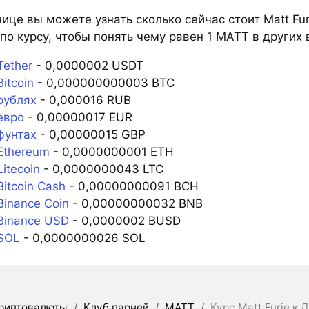
ице вы можете узнать сколько сейчас стоит Matt Fur
по курсу, чтобы понять чему равен 1 MATT в других 
Tether
- 0,0000002 USDT
itcoin
- 0,000000000003 BTC
рублях
- 0,000016 RUB
евро
- 0,00000017 EUR
фунтах
- 0,00000015 GBP
Ethereum
- 0,0000000001 ETH
itecoin
- 0,0000000043 LTC
itcoin Cash
- 0,00000000091 BCH
inance Coin
- 0,00000000032 BNB
Binance USD
- 0,0000002 BUSD
SOL
- 0,0000000026 SOL
риптовалюты
/
Клуб парней
/
MATT
/
Курс Matt Furie к 