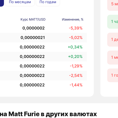
По месяцам
По годам
5 м
Курс MATT/USD
Изменение, %
1 ч
0,0000002
-5,39%
0,00000021
-5,02%
1 д
0,00000022
+0,34%
0,00000022
+0,20%
1 м
0,00000022
-1,29%
1 г
0,00000022
-2,54%
0,00000022
-1,44%
на Matt Furie в других валютах