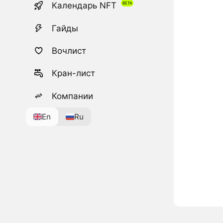
Календарь NFT
Гайды
Вочлист
Кран-лист
Компании
En
Ru