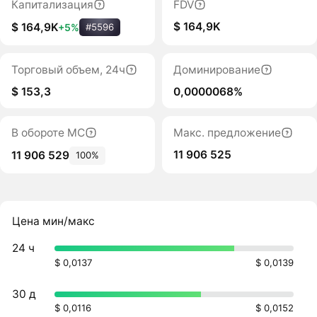
Капитализация
FDV
$ 164,9K
$ 164,9K
+5%
#5596
Торговый объем, 24ч
Доминирование
$ 153,3
0,0000068%
В обороте MC
Макс. предложение
11 906 525
11 906 529
100%
Цена мин/макс
24 ч
$ 0,0137
$ 0,0139
30 д
$ 0,0116
$ 0,0152