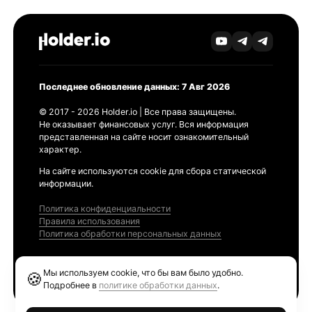
Последнее обновление данных: 7 Авг 2026
© 2017 - 2026 Holder.io | Все права защищены.
Не оказывает финансовых услуг. Вся информация
представленная на сайте носит ознакомительный
характер.
На сайте используются cookie для сбора статической
информации.
Политика конфиденциальности
Правила использования
Политика обработки персональных данных
Продукты
Мы используем cookie, что бы вам было удобно.
🍪
Ethereum GAS Tracker
Подробнее в
политике обработки данных
.