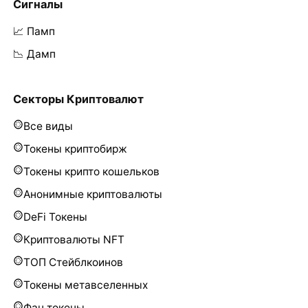
Сигналы
📈 Памп
📉 Дамп
Секторы Криптовалют
Все виды
Токены криптобирж
Токены крипто кошельков
Анонимные криптовалюты
DeFi Токены
Криптовалюты NFT
ТОП Стейблкоинов
Токены метавселенных
Фан токены