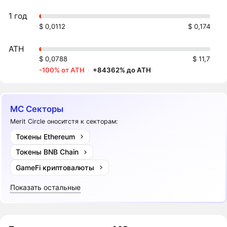
1 год
$ 0,0112
$ 0,174
ATH
$ 0,0788
$ 11,7
-100% от ATH
·
+84362% до ATH
MC Секторы
Merit Circle оноситстя к секторам:
Токены Ethereum
Токены BNB Chain
GameFi криптовалюты
Показать остальные