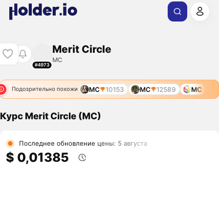
Merit Circle
MC
#4973
MC
10153
MC
12589
MC
Подозрительно похожи
Курс Merit Circle (MC)
Последнее обновление цены: 5 августа
$ 0,01385