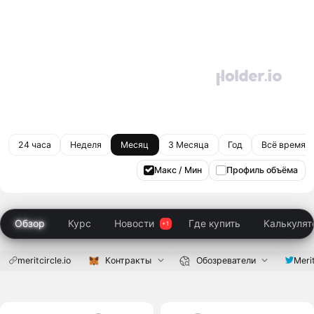
24 часа
Неделя
Месяц
3 Месяца
Год
Всё время
Макс / Мин
Профиль объёма
Обзор
Курс
Новости
Где купить
Калькулят
meritcircle.io
Контракты
Обозреватели
Meri