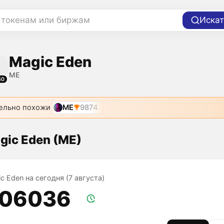
 токенам или биржам
Искат
Magic Eden
ME
40
ельно похожи
ME
9874
gic Eden (ME)
c Eden на сегодня (7 августа)
,06036