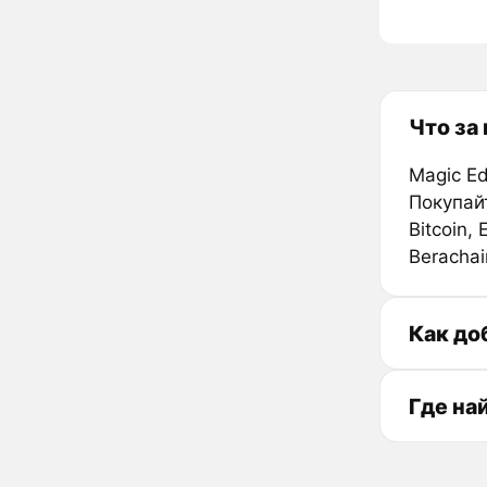
Что за
Magic E
Покупай
Bitcoin,
Berachai
Как до
Где на