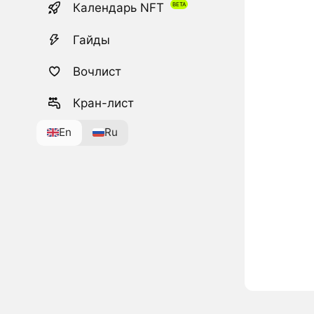
Календарь NFT
Гайды
Вочлист
Кран-лист
En
Ru