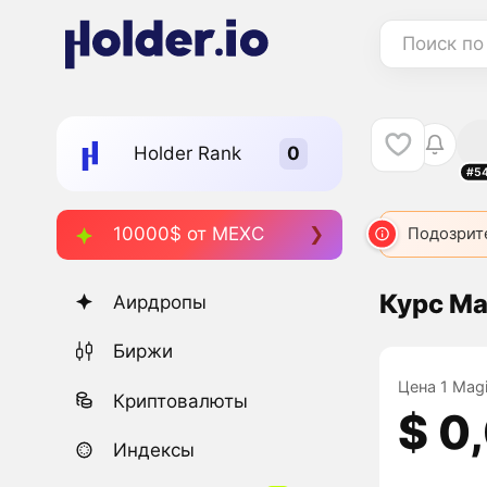
Поиск по
Holder Rank
#5
10000$ от MEXC
Подозрит
Курс Ma
Аирдропы
Биржи
Цена 1 Magi
Криптовалюты
$ 0
Индексы