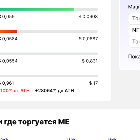
Magi
$ 0,059
$ 0,0608
То
NF
$ 0,0584
$ 0,0687
То
Пока
$ 0,0554
$ 0,831
$ 0,961
$ 17
-100% от ATH
·
+28064% до ATH
 где торгуется ME
иржа
Пара
Цена