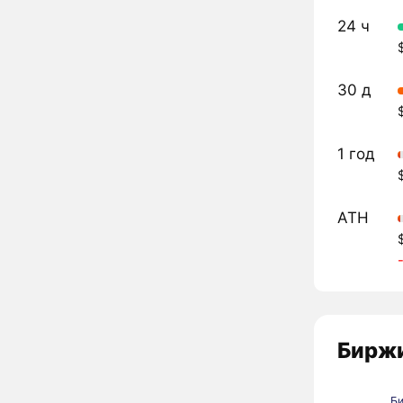
24 ч
30 д
1 год
ATH
Биржи
Б