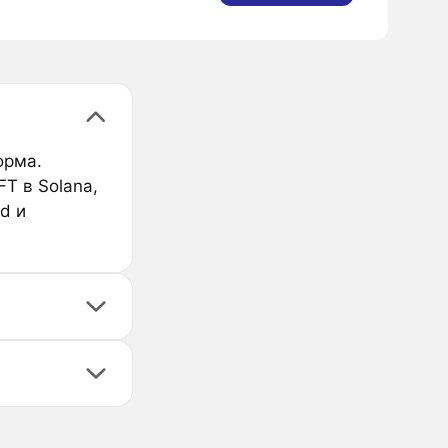
орма.
T в Solana,
ad и