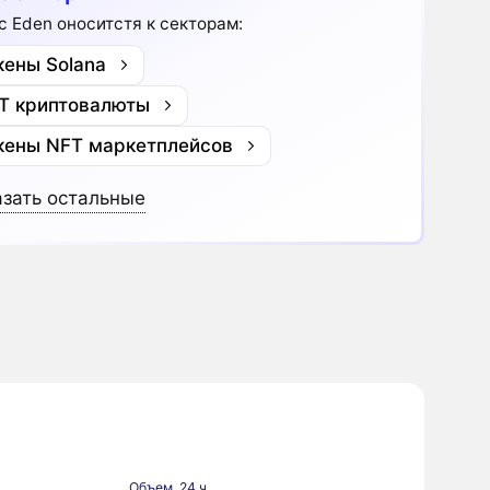
c Eden оноситстя к секторам:
кены Solana
T криптовалюты
кены NFT маркетплейсов
зать остальные
Объем, 24 ч