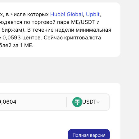
х, в числе которых
Huobi Global
,
Upbit
,
юдается по торговой паре ME/USDT и
м биржам). В течение недели минимальная
е 0,0593 центов. Сейчас криптовалюта
блей за 1 ME.
USDT
Полная версия