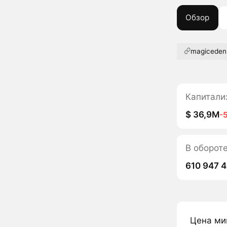
Обзор
magiceden.
Капитали
$ 36,9M
-
В оборот
610 947 
Цена ми