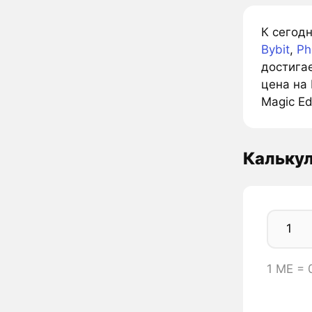
К сегод
Bybit
,
Ph
достига
цена на 
Magic Ed
Кальку
1 ME =