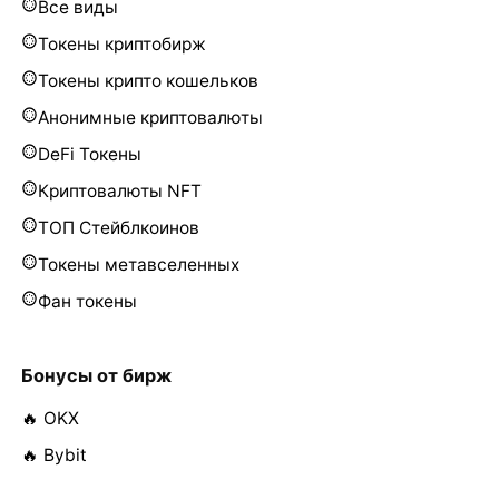
Все виды
Токены криптобирж
Токены крипто кошельков
Анонимные криптовалюты
DeFi Токены
Криптовалюты NFT
ТОП Стейблкоинов
Токены метавселенных
Фан токены
Бонусы от бирж
🔥 OKX
🔥 Bybit