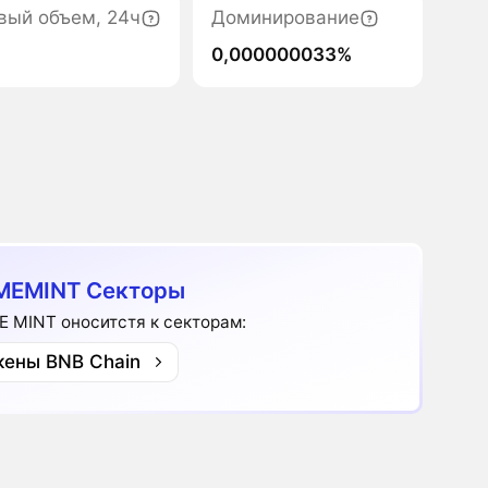
вый объем, 24ч
Доминирование
0,000000033%
MEMINT Секторы
 MINT оноситстя к секторам:
кены BNB Chain