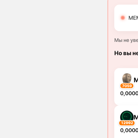
MEM
Мы не ув
Но вы н
7059
0,000
12992
0,000