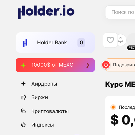
Поиск по
Holder Rank
#57
10000$ от MEXC
Подозрит
Курс M
Аирдропы
Биржи
Послед
Криптовалюты
$ 0
Индексы