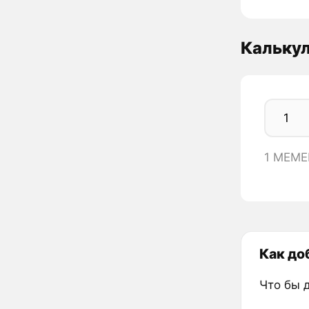
Кальку
1 MEME
Как до
Что бы 