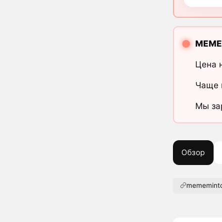
MEME
Цена 
Чаще 
Мы за
Обзор
mememintc