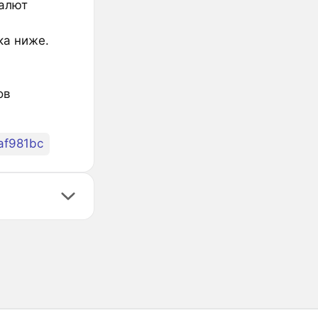
валют
ка ниже.
ов
af981bc