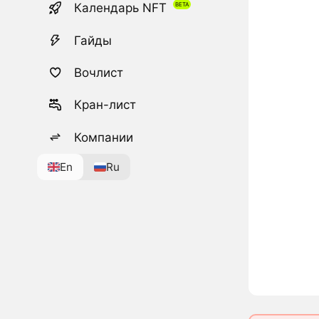
Календарь NFT
Гайды
Вочлист
Кран-лист
Компании
En
Ru