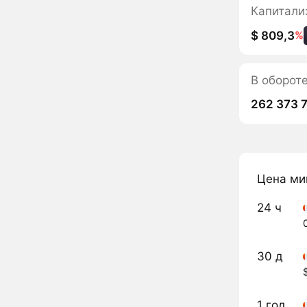
Капитали
$ 809,3
%
В оборот
262 373 
Цена ми
24 ч
30 д
1 год