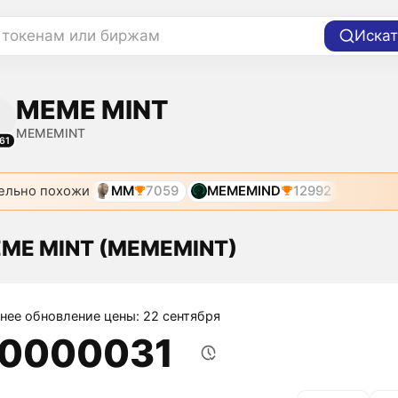
 токенам или биржам
Искат
MEME MINT
MEMEMINT
61
ельно похожи
MM
7059
MEMEMIND
12992
EME MINT (MEMEMINT)
нее обновление цены: 22 сентября
,0000031