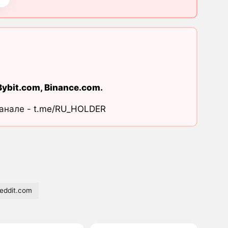
Bybit.com
,
Binance.com
.
канале -
t.me/RU_HOLDER
eddit.com