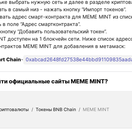
ьке выбрать нужную сеть и далее в разделе крипто
ть в самый низ - нажать кнопку “Импорт токенов”.
вать адрес смарт-контракта для MEME MINT из спис
 в поле “Адрес смартконтракта”.
нопку “Добавить пользовательский токен”.
T доступен на 1 блокчейн сети. Ниже список адрес
нтрактов MEME MINT для добавления в метамаск:
rt Chain
-
0xabcad2648fd27538e44bbd91109835aad
йти официальные сайты MEME MINT?
риптовалюты
/
Токены BNB Chain
/
MEME MINT