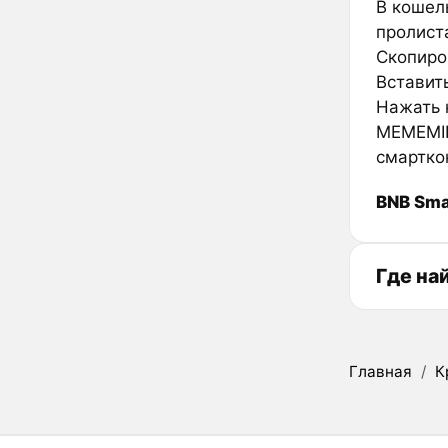
В кошел
пролиста
Скопиро
Вставить
Нажать к
MEMEMIN
смартко
BNB Sma
Где на
Главная
/
К