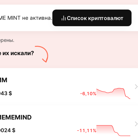
E MINT не активна.
Список криптовалют
ерены.
е их искали?
MM
043 $
-6,10%
MEMEMIND
0024 $
-11,11%