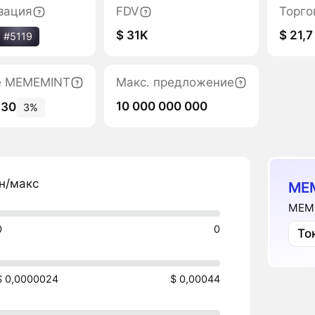
зация
FDV
Торго
$ 31K
$ 21,7
#5119
е MEMEMINT
Макс. предложение
10 000 000 000
730
3%
н/макс
ME
MEME
0
0
То
$ 0,0000024
$ 0,00044