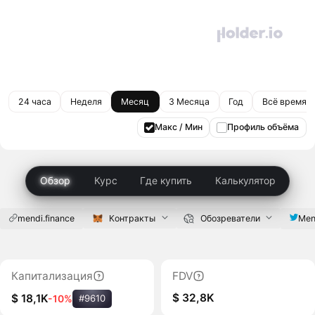
24 часа
Неделя
Месяц
3 Месяца
Год
Всё время
Макс / Мин
Профиль объёма
Обзор
Курс
Где купить
Калькулятор
mendi.finance
Контракты
Обозреватели
Men
Капитализация
FDV
$ 32,8K
$ 18,1K
-10%
#9610