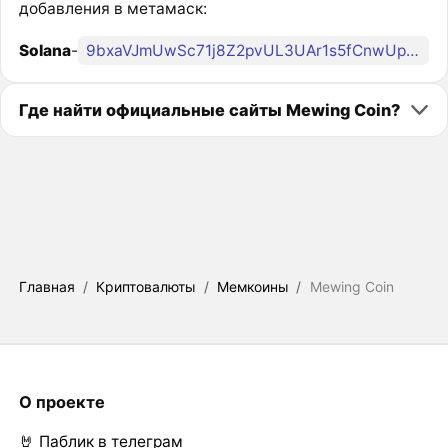
добавления в метамаск:
Solana
-
9bxaVJmUwSc71j8Z2pvUL3UAr1s5fCnwUpvYhqV9jtmw
Где найти официальные сайты Mewing Coin?
Главная
/
Криптовалюты
/
Мемкоины
/
Mewing Coin
О проекте
🤘 Паблик в телеграм