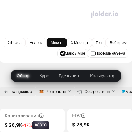
24 часа
Неделя
Месяц
3 Месяца
Год
Всё время
Макс / Мин
Профиль объёма
Обзор
Курс
Где купить
Калькулятор
mewingcoin.io
Контракты
Обозреватели
Mew
Капитализация
FDV
$ 26,9K
$ 26,9K
-17%
#8800