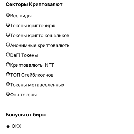
Секторы Криптовалют
Все виды
Токены криптобирж
Токены крипто кошельков
Анонимные криптовалюты
DeFi Токены
Криптовалюты NFT
ТОП Стейблкоинов
Токены метавселенных
Фан токены
Бонусы от бирж
🔥 OKX