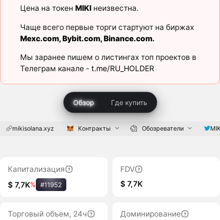
Цена на токен
MIKI
неизвестна.
Чаще всего первые торги стартуют на биржах
Mexc.com
,
Bybit.com
,
Binance.com
.
Мы заранее пишем о листингах топ проектов в
Телеграм канале -
t.me/RU_HOLDER
Обзор
Где купить
mikisolana.xyz
Контракты
Обозреватели
MI
Капитализация
FDV
$ 7,7K
$ 7,7K
%
#11952
Торговый объем, 24ч
Доминирование