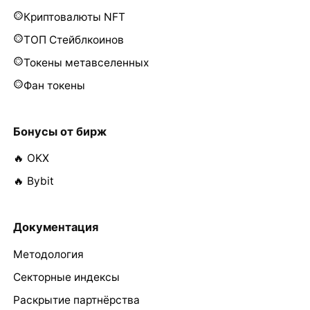
Криптовалюты NFT
ТОП Стейблкоинов
Токены метавселенных
Фан токены
Бонусы от бирж
🔥 OKX
🔥 Bybit
Документация
Методология
Секторные индексы
Раскрытие партнёрства