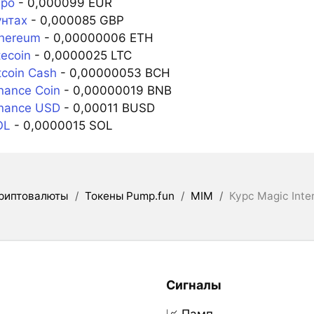
вро
- 0,000099 EUR
унтах
- 0,000085 GBP
thereum
- 0,00000006 ETH
tecoin
- 0,0000025 LTC
tcoin Cash
- 0,00000053 BCH
nance Coin
- 0,00000019 BNB
inance USD
- 0,00011 BUSD
OL
- 0,0000015 SOL
риптовалюты
/
Токены Pump.fun
/
MIM
/
Курс Magic Int
Сигналы