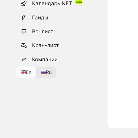
Календарь NFT
Гайды
Вочлист
Кран-лист
Компании
En
Ru