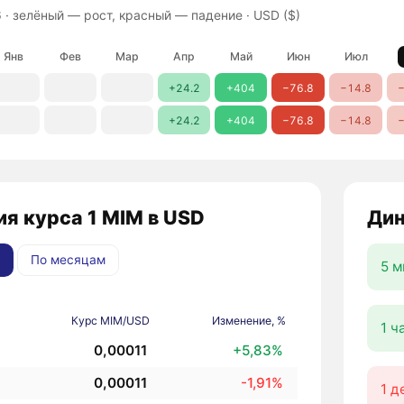
 ·
зелёный — рост, красный — падение
· USD ($)
Янв
Фев
Мар
Апр
Май
Июн
Июл
+24.2
+404
−76.8
−14.8
−
+24.2
+404
−76.8
−14.8
−
я курса 1 MIM в USD
Дин
По месяцам
5 м
Курс MIM/USD
Изменение, %
1 ч
0,00011
+5,83%
0,00011
-1,91%
1 д