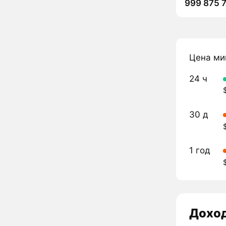
999 875 
Цена ми
24 ч
30 д
1 год
Дохо