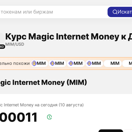
 токенам или биржам
Искат
Курс Magic Internet Money к
MIM/USD
40
ельно похожи
MIM
MIM
MIM
MIM
MIM
M
gic Internet Money (MIM)
c Internet Money на сегодня (10 августа)
,00011