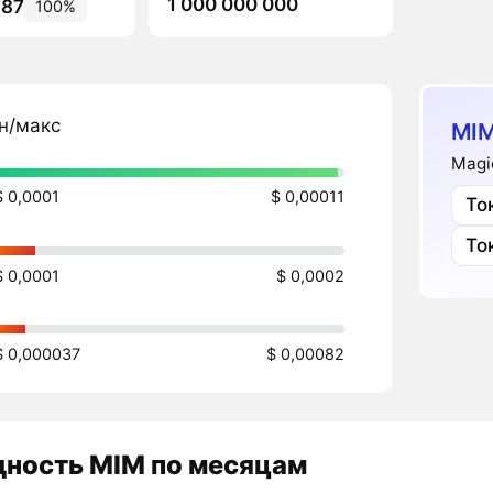
1 000 000 000
787
100%
н/макс
MIM
Magi
$ 0,0001
$ 0,00011
То
То
$ 0,0001
$ 0,0002
$ 0,000037
$ 0,00082
дность
MIM
по месяцам