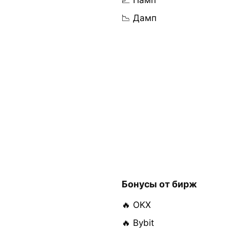
📈 Памп
📉 Дамп
Бонусы от бирж
🔥 OKX
🔥 Bybit