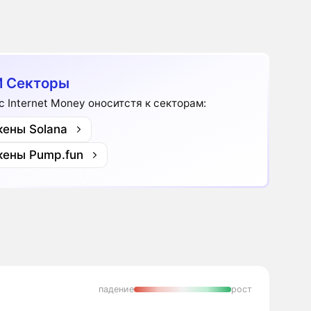
 Секторы
c Internet Money оноситстя к секторам:
кены Solana
кены Pump.fun
падение
рост