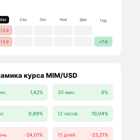
Авг
Сен
Окт
Ноя
Дек
Год
12.9
12.9
+7.9
амика курса MIM/USD
ин.
1,42%
30 мин.
0%
ас
0,89%
12 часов
10,04%
ень
-24,01%
15 дней
-23,21%