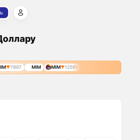
ь
 Доллару
IM
7897
MIM
MIM
12561