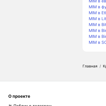
MIM в е
MIM в ф
MIM в E
MIM в Li
MIM в Bi
MIM в Bi
MIM в B
MIM в S
Главная
/
К
О проекте