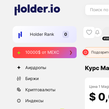
Поиск по
Holder Rank
#56
10000$ от MEXC
Подозрит
Курс Ma
Аирдропы
Биржи
Цена 1 Magi
Криптовалюты
$ 0
Индексы