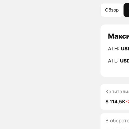
Обзор
Макси
ATH:
US
ATL:
US
Капитали
$ 114,5K
-
В оборот