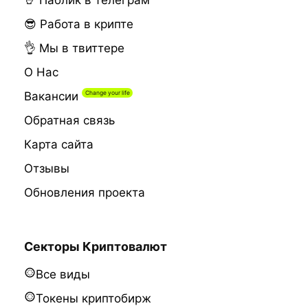
🤘 Паблик в телеграм
😎 Работа в крипте
👌 Мы в твиттере
О Нас
Вакансии
Обратная связь
Карта сайта
Отзывы
Обновления проекта
Секторы Криптовалют
Все виды
Токены криптобирж